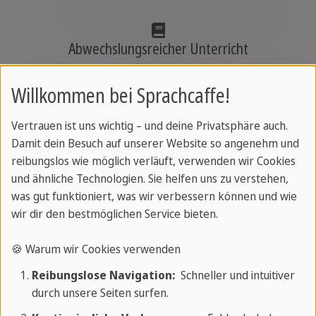
Abwechslungsreicher Unterricht
Die Lehrer helfen dir, dein Ziel zu erreichen
Willkommen bei Sprachcaffe!
Vertrauen ist uns wichtig – und deine Privatsphäre auch.
Damit dein Besuch auf unserer Website so angenehm und
Hochqualifizierte Lehrer
reibungslos wie möglich verläuft, verwenden wir Cookies
und ähnliche Technologien. Sie helfen uns zu verstehen,
Lerne Deutsch von Muttersprachlern
was gut funktioniert, was wir verbessern können und wie
wir dir den bestmöglichen Service bieten.
🍪 Warum wir Cookies verwenden
Einstufungstest und Sprachzertifikat
Reibungslose Navigation:
Schneller und intuitiver
durch unsere Seiten surfen.
Genieße die hohe Sprachkurs-Qualität