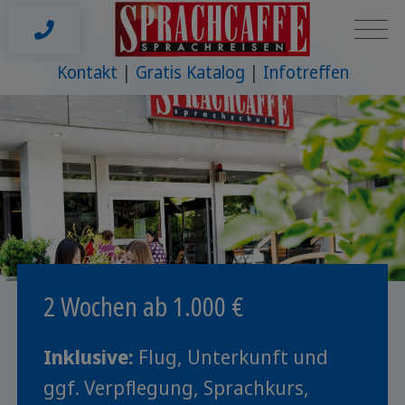
Kontakt
Gratis Katalog
Infotreffen
2 Wochen ab 1.000 €
Inklusive:
Flug, Unterkunft und
ggf. Verpflegung, Sprachkurs,