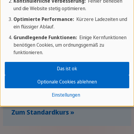
Kontinuierliche Verbesserung:
Fehler beheben
und die Website stetig optimieren.
Mögliche Kursarten für Frankfurt
Optimierte Performance:
Kürzere Ladezeiten und
ein flüssiger Ablauf.
Grundlegende Funktionen:
Einige Kernfunktionen
Standardkurs
benötigen Cookies, um ordnungsgemäß zu
funktionieren.
Im Standardkurs wirst du in
20 Lektionen à
45 Minuten
und einer Gruppengröße von
Das ist ok
maximal 14 Personen
Englisch lernen. Die
Optionale Cookies ablehnen
Mindestdauer
des Standardkurses beträgt
1 Woche
.
Einstellungen
Zum Standardkurs »