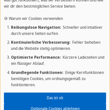
wir dir den bestmöglichen Service bieten.
Gastlandes Ihnen dabei hilft, diese Schwierigkeiten zu
überwinden und Sie in eine bessere Position bringt,
🍪 Warum wir Cookies verwenden
wenn es darum geht, sich an den Alltag anzupassen.
Reibungslose Navigation:
Schneller und intuitiver
Außerdem ermöglicht Ihnen das Lernen der Sprache
durch unsere Seiten surfen.
einen besseren Einblick in die lokale Kultur – Sie
Kontinuierliche Verbesserung:
Fehler beheben
lernen etwas über die Werte Ihres Gastlandes, die
und die Website stetig optimieren.
Etikette und Sie sind weniger von Missverständnissen
Optimierte Performance:
Kürzere Ladezeiten und
betroffen, die sich aufgrund des Mangels an
ein flüssiger Ablauf.
Kommunikation einstellen.
Grundlegende Funktionen:
Einige Kernfunktionen
benötigen Cookies, um ordnungsgemäß zu
Das Lernen und Anwenden der Sprache Ihres
funktionieren.
Gastlandes ermöglicht mehr soziale Interaktion und
gibt Ihnen die Möglichkeit, neue Leute zu treffen.
Das ist ok
Außerdem werden die Einheimischen Ihre
Optionale Cookies ablehnen