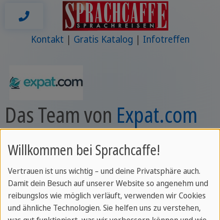
Kontakt
Gratis Katalog
Infotreffen
Das Team von
Expat.com
Wir bei Expat.com verstehen die Herausforderungen,
Willkommen bei Sprachcaffe!
die mit dem Umzug ins Ausland verbunden sind –
Vertrauen ist uns wichtig – und deine Privatsphäre auch.
vom Umgang mit den Formalitäten des neuen Landes
Damit dein Besuch auf unserer Website so angenehm und
hin zur Suche eines neuen Jobs und einer Wohnung.
reibungslos wie möglich verläuft, verwenden wir Cookies
und ähnliche Technologien. Sie helfen uns zu verstehen,
Wir glauben, dass das Erlernen der Sprache Ihres
was gut funktioniert, was wir verbessern können und wie