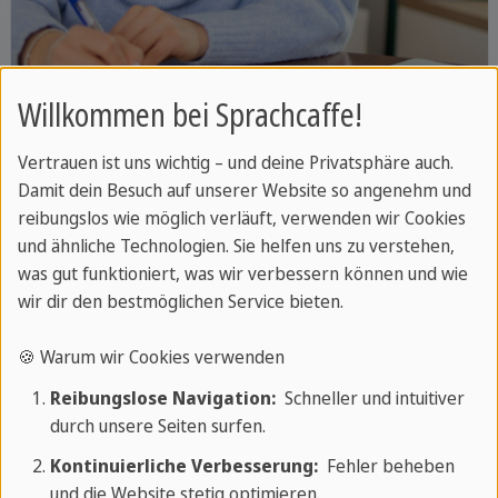
Willkommen bei Sprachcaffe!
Die Vergangenheitsform des
Vertrauen ist uns wichtig – und deine Privatsphäre auch.
Imperativs
Lerne die Vergangenheitsform des
Damit dein Besuch auf unserer Website so angenehm und
reibungslos wie möglich verläuft, verwenden wir Cookies
Imperativs auf Französisch
und ähnliche Technologien. Sie helfen uns zu verstehen,
was gut funktioniert, was wir verbessern können und wie
wir dir den bestmöglichen Service bieten.
Die Vergangenheitsform des Imperativs
🍪 Warum wir Cookies verwenden
Der Imperativ der Vergangenheit ist eine
Reibungslose Navigation:
Schneller und intuitiver
Verbform, die verwendet wird, um Befehle,
durch unsere Seiten surfen.
Anweisungen oder Empfehlungen zu vergangenen
Kontinuierliche Verbesserung:
Fehler beheben
Handlungen auszudrücken, die zu einem
und die Website stetig optimieren.