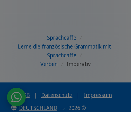
Sprachcaffe
/
Lerne die französische Grammatik mit
Sprachcaffe
/
Verben
/
Imperativ
AGB
|
Datenschutz
|
Impressum
DEUTSCHLAND
2026 ©
www.sprachcaffe.de
Kontakt
Gratis Katalog
Infotreffen