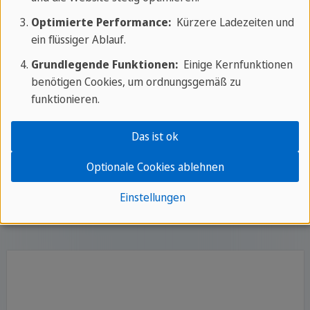
bestimmten Zeitpunkt hätten ausgeführt werden
Optimierte Performance:
Kürzere Ladezeiten und
sollen.
ein flüssiger Ablauf.
Grundlegende Funktionen:
Einige Kernfunktionen
Es ist jedoch anzumerken, dass der Imperativ der
benötigen Cookies, um ordnungsgemäß zu
Vergangenheit im heutigen Französisch relativ
funktionieren.
selten verwendet wird und ein eher formelles
Register hat.
Das ist ok
Optionale Cookies ablehnen
Einstellungen
Die anderen französischen Verbformen