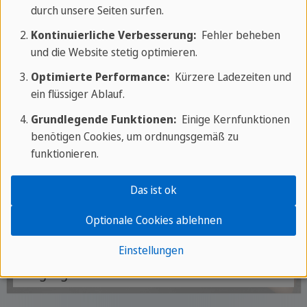
durch unsere Seiten surfen.
Kontinuierliche Verbesserung:
Fehler beheben
und die Website stetig optimieren.
Optimierte Performance:
Kürzere Ladezeiten und
ein flüssiger Ablauf.
Grundlegende Funktionen:
Einige Kernfunktionen
benötigen Cookies, um ordnungsgemäß zu
funktionieren.
Das ist ok
Die Vergangenheitsform des
Optionale Cookies ablehnen
Konjunktivs
Einstellungen
Lerne, wie man den Konjunktiv der
Vergangenheit bildet und verwendet.