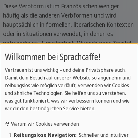
Diese Verbform ist im Französischen weniger
häufig als die anderen Verbformen und wird
hauptsächlich in formellen, literarischen Kontexten
oder in Situationen verwendet, in denen es
notwendig ist, Unsicherheit, Wunsch oder Zweifel
in der Vergangenheit auszudrücken.
Willkommen bei Sprachcaffe!
Vertrauen ist uns wichtig – und deine Privatsphäre auch.
Damit dein Besuch auf unserer Website so angenehm und
reibungslos wie möglich verläuft, verwenden wir Cookies
und ähnliche Technologien. Sie helfen uns zu verstehen,
was gut funktioniert, was wir verbessern können und wie
wir dir den bestmöglichen Service bieten.
🍪 Warum wir Cookies verwenden
Reibungslose Navigation:
Schneller und intuitiver