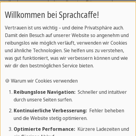
teilnehmen – von kulturellen Ausflügen und
kunsthistorischen Rundgängen bis hin zu
Willkommen bei Sprachcaffe!
interaktiven sozialen Events, die den
Vertrauen ist uns wichtig – und deine Privatsphäre auch.
Zusammenhalt stärken und internationale
Damit dein Besuch auf unserer Website so angenehm und
Begegnungen fördern.
reibungslos wie möglich verläuft, verwenden wir Cookies
und ähnliche Technologien. Sie helfen uns zu verstehen,
was gut funktioniert, was wir verbessern können und wie
wir dir den bestmöglichen Service bieten.
🍪 Warum wir Cookies verwenden
Reibungslose Navigation:
Schneller und intuitiver
durch unsere Seiten surfen.
Kontinuierliche Verbesserung:
Fehler beheben
und die Website stetig optimieren.
Optimierte Performance:
Kürzere Ladezeiten und