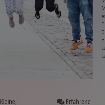
M
M
e
T
B
n
L
L
Kleine,
Erfahrene