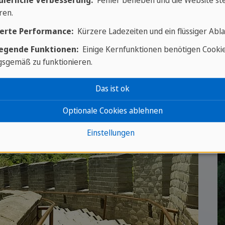
uierliche Verbesserung:
Fehler beheben und die Website ste
ren.
erte Performance:
Kürzere Ladezeiten und ein flüssiger Abla
egende Funktionen:
Einige Kernfunktionen benötigen Cooki
sgemäß zu funktionieren.
Das ist ok
Optionale Cookies ablehnen
Einstellungen