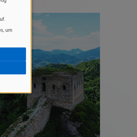
tig
uf.
es, um