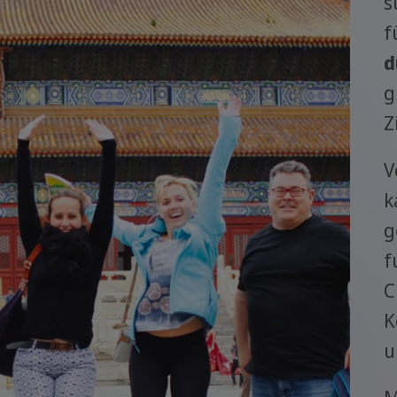
s
f
d
g
Z
V
k
g
f
C
K
u