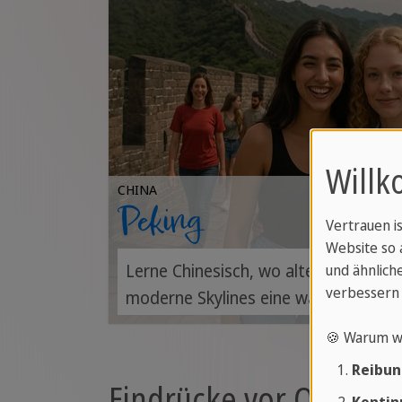
Willk
CHINA
Peking
Vertrauen i
Website so 
Lerne Chinesisch, wo alte Tempel, T
und ähnliche
verbessern 
moderne Skylines eine wahrhaft eindr
bilden.
🍪 Warum w
Reibun
Eindrücke vor Ort