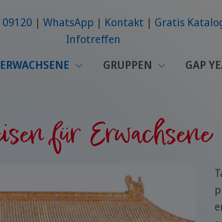
6109120
WhatsApp
Kontakt
Gratis Katalo
Infotreffen
ERWACHSENE
GRUPPEN
GAP Y
isen für Erwachsene
T
p
e