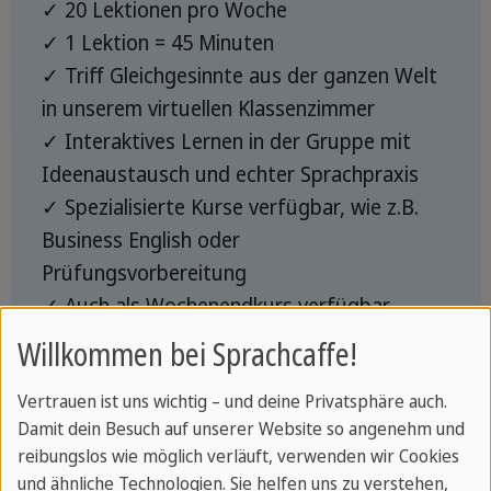
✓ 20 Lektionen pro Woche
✓ 1 Lektion = 45 Minuten
✓ Triff Gleichgesinnte aus der ganzen Welt
in unserem virtuellen Klassenzimmer
✓ Interaktives Lernen in der Gruppe mit
Ideenaustausch und echter Sprachpraxis
✓ Spezialisierte Kurse verfügbar, wie z.B.
Business English oder
Prüfungsvorbereitung
✓ Auch als Wochenendkurs verfügbar
✓ Knüpfe internationale Kontakte
Willkommen bei Sprachcaffe!
Vertrauen ist uns wichtig – und deine Privatsphäre auch.
Ein Angebot anfordern
Damit dein Besuch auf unserer Website so angenehm und
reibungslos wie möglich verläuft, verwenden wir Cookies
und ähnliche Technologien. Sie helfen uns zu verstehen,