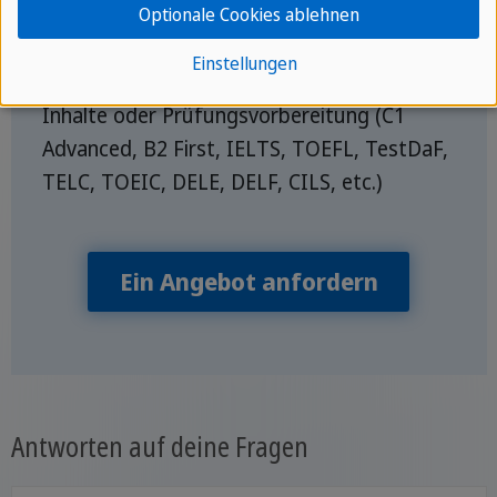
✓ Intensive Betreuung - bis zu 6 Lektionen
Optionale Cookies ablehnen
pro Tag möglich
Einstellungen
✓ Fokus auf berufs-/schulspezifische
Inhalte oder Prüfungsvorbereitung (C1
Advanced, B2 First, IELTS, TOEFL, TestDaF,
TELC, TOEIC, DELE, DELF, CILS, etc.)
Ein Angebot anfordern
Antworten auf deine Fragen