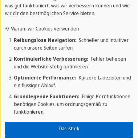
was gut funktioniert, was wir verbessern können und wie
wir dir den bestmöglichen Service bieten.
🍪 Warum wir Cookies verwenden
Privat
Reibungslose Navigation:
Schneller und intuitiver
Arbeite im Einzelunterricht mit der
durch unsere Seiten surfen.
Unterstützung deines Lehrers flexibel und
Kontinuierliche Verbesserung:
Fehler beheben
effektiv an deinen Sprachkenntnissen.
und die Website stetig optimieren.
Optimierte Performance:
Kürzere Ladezeiten und
Ab 34 € pro Unterrichtsstunde
ein flüssiger Ablauf.
✓ 1-2 Teilnehmer
Grundlegende Funktionen:
Einige Kernfunktionen
benötigen Cookies, um ordnungsgemäß zu
✓ 2 Lektionen pro Sitzung
funktionieren.
✓ 1 Lektion = 45 Minuten
✓ Flexible Termine und Zeiten
Das ist ok
✓ Individueller Unterrichtsplan