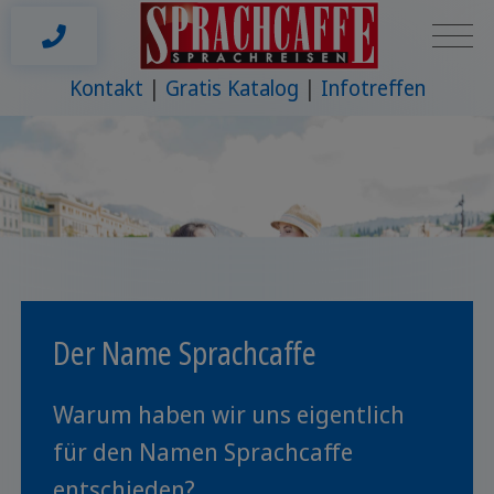
Kontakt
Gratis Katalog
Infotreffen
Der Name Sprachcaffe
Warum haben wir uns eigentlich
für den Namen Sprachcaffe
entschieden?