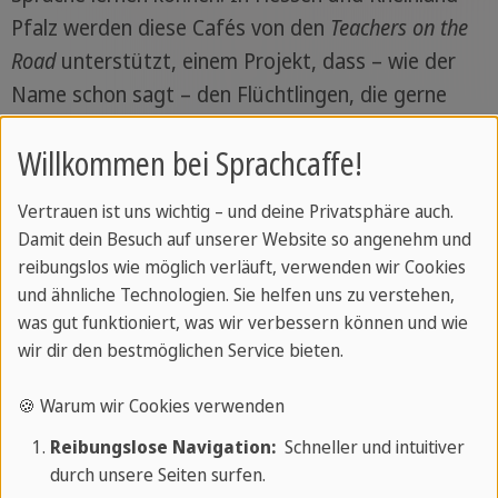
Pfalz werden diese Cafés von den
Teachers on the
Road
unterstützt, einem Projekt, dass – wie der
Name schon sagt – den Flüchtlingen, die gerne
Deutsch lernen möchten, "Teachers" unentgeltlich
Willkommen bei Sprachcaffe!
zur Seite stellt und Deutschkurse für
wirtschaftlich Bedürftige organisiert.
Vertrauen ist uns wichtig – und deine Privatsphäre auch.
Damit dein Besuch auf unserer Website so angenehm und
reibungslos wie möglich verläuft, verwenden wir Cookies
Erfahre mehr über uns und unsere Produkte!
und ähnliche Technologien. Sie helfen uns zu verstehen,
was gut funktioniert, was wir verbessern können und wie
Jetzt Kontakt aufnehmen »
wir dir den bestmöglichen Service bieten.
🍪 Warum wir Cookies verwenden
Reibungslose Navigation:
Schneller und intuitiver
Sprachcaffe
/
Über Sprachcaffe
durch unsere Seiten surfen.