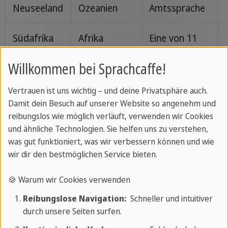
Neuseeland
Ozeanien
Amtssprache
Südafrika
Afrika
Eine von 11
Amtssprachen
Willkommen bei Sprachcaffe!
Jamaika
Karibik
Amtssprache
Vertrauen ist uns wichtig – und deine Privatsphäre auch.
Damit dein Besuch auf unserer Website so angenehm und
Trinidad
Karibik
Amtssprache
reibungslos wie möglich verläuft, verwenden wir Cookies
und
und ähnliche Technologien. Sie helfen uns zu verstehen,
was gut funktioniert, was wir verbessern können und wie
Tobago
wir dir den bestmöglichen Service bieten.
🍪 Warum wir Cookies verwenden
Reibungslose Navigation:
Schneller und intuitiver
Die Nachfrage steigt weiter. Derzeit lernen mehr
durch unsere Seiten surfen.
als 1 Milliarde Menschen Englisch als