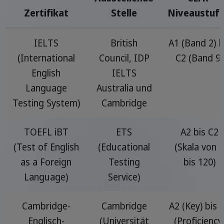
Zertifikat
Stelle
Niveaustuf
IELTS
British
A1 (Band 2) b
(International
Council, IDP
C2 (Band 9)
English
IELTS
Language
Australia und
Testing System)
Cambridge
TOEFL iBT
ETS
A2 bis C2
(Test of English
(Educational
(Skala von 0
as a Foreign
Testing
bis 120)
Language)
Service)
Cambridge-
Cambridge
A2 (Key) bis 
Englisch-
(Universität
(Proficiency