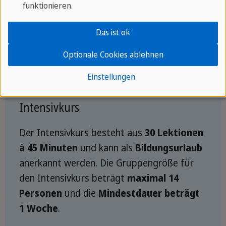
funktionieren.
beträgt
1 Woche
.
Das ist ok
Zum Standardkurs »
Optionale Cookies ablehnen
Einstellungen
Intensivkurs
Der Intensivkurs besteht aus
30 Lektionen
à 45 Minuten
und kann als
Bildungsurlaub
anerkannt werden. Die Gruppengröße für
den Intensivkurs beträgt
maximal 14
Personen
und die
Mindestdauer beträgt
1 Woche
.