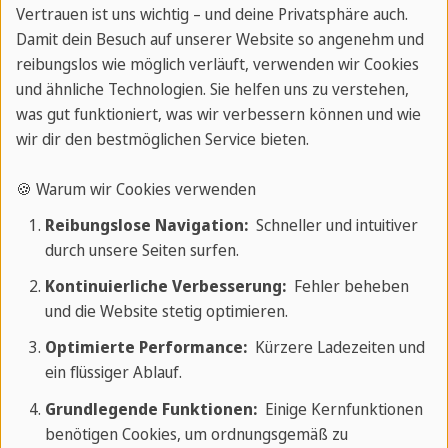
Zertifikat
Vertrauen ist uns wichtig – und deine Privatsphäre auch.
Damit dein Besuch auf unserer Website so angenehm und
Ein Sprachcaffe-Zertifikat erwartet dich nach
reibungslos wie möglich verläuft, verwenden wir Cookies
deinem Sprachkurs in Nizza.
und ähnliche Technologien. Sie helfen uns zu verstehen,
was gut funktioniert, was wir verbessern können und wie
wir dir den bestmöglichen Service bieten.
🍪 Warum wir Cookies verwenden
Optionen für Französischkurse in Nizza
Reibungslose Navigation:
Schneller und intuitiver
durch unsere Seiten surfen.
Kontinuierliche Verbesserung:
Fehler beheben
Standardkurs
und die Website stetig optimieren.
Im Standardkurs wirst du in
20 Lektionen à
Optimierte Performance:
Kürzere Ladezeiten und
ein flüssiger Ablauf.
45 Minuten
und einer Gruppengröße von
maximal 14 Personen
Französisch lernen.
Grundlegende Funktionen:
Einige Kernfunktionen
benötigen Cookies, um ordnungsgemäß zu
Die
Mindestdauer
des Standardkurses