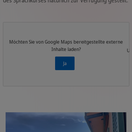
des Sprachkurses natürlich zur Verfügung gestellt.
Möchten Sie von
Google Maps
bereitgestellte externe
Inhalte laden?
Um
Ja