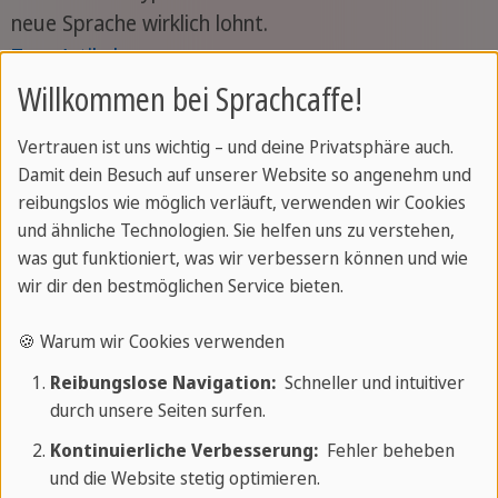
neue Sprache wirklich lohnt.
Zum Artikel
Willkommen bei Sprachcaffe!
Vertrauen ist uns wichtig – und deine Privatsphäre auch.
Damit dein Besuch auf unserer Website so angenehm und
Karriere & Leben
Geschrieben von Sprachcaffe
reibungslos wie möglich verläuft, verwenden wir Cookies
Team
und ähnliche Technologien. Sie helfen uns zu verstehen,
was gut funktioniert, was wir verbessern können und wie
Auswandern & Arbeiten in Kanada
wir dir den bestmöglichen Service bieten.
Was dich erwartet, wenn du in Kanada leben und
🍪 Warum wir Cookies verwenden
arbeiten willst — und wie du dich am besten
Reibungslose Navigation:
Schneller und intuitiver
darauf vorbereitest.
durch unsere Seiten surfen.
Zum Artikel
Kontinuierliche Verbesserung:
Fehler beheben
und die Website stetig optimieren.