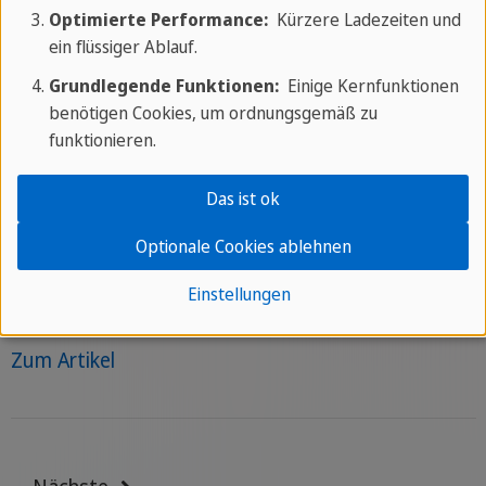
Optimierte Performance:
Kürzere Ladezeiten und
ein flüssiger Ablauf.
Sprachen & Kultur
Geschrieben von
Grundlegende Funktionen:
Einige Kernfunktionen
Sprachcaffe Team
benötigen Cookies, um ordnungsgemäß zu
funktionieren.
Deutsch weltweit: Eine grenzenlose
Sprache
Das ist ok
Optionale Cookies ablehnen
Über 130 Millionen Muttersprachler, 42 Länder, vier
Kontinente: So weit reicht die deutsche Sprache
Einstellungen
wirklich.
Zum Artikel