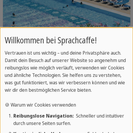
Willkommen bei Sprachcaffe!
MALTA
Vertrauen ist uns wichtig – und deine Privatsphäre auch.
St. Julian's
Damit dein Besuch auf unserer Website so angenehm und
reibungslos wie möglich verläuft, verwenden wir Cookies
Erlebe einen einzigartigen Campus, nur
und ähnliche Technologien. Sie helfen uns zu verstehen,
was gut funktioniert, was wir verbessern können und wie
wenige Minuten von der Küste und St.
wir dir den bestmöglichen Service bieten.
Julians entfernt
🍪 Warum wir Cookies verwenden
Reibungslose Navigation:
Schneller und intuitiver
durch unsere Seiten surfen.