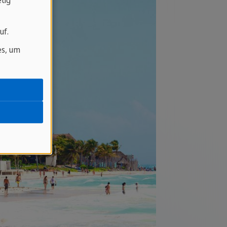
tig
uf.
es, um