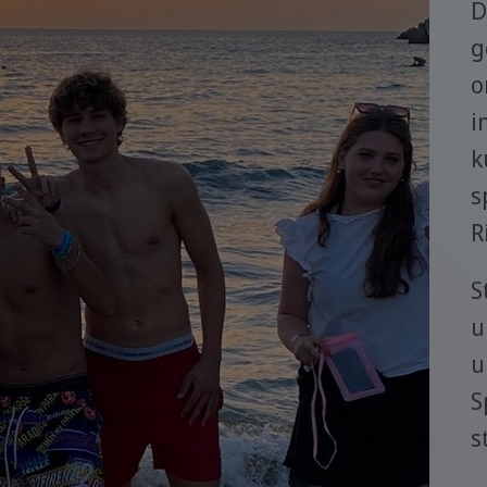
D
g
o
i
k
s
R
S
u
u
S
s