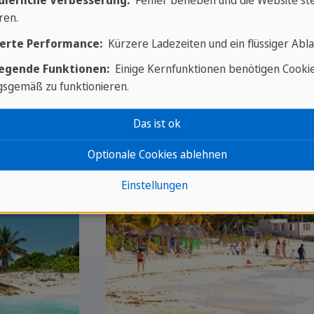
uierliche Verbesserung:
Fehler beheben und die Website ste
ren.
erte Performance:
Kürzere Ladezeiten und ein flüssiger Abla
egende Funktionen:
Einige Kernfunktionen benötigen Cooki
sgemäß zu funktionieren.
Das ist ok
Optionale Cookies ablehnen
Einstellungen