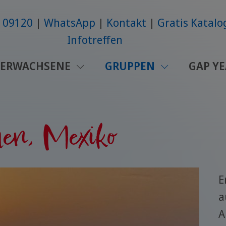
6109120
WhatsApp
Kontakt
Gratis Katalo
Infotreffen
ERWACHSENE
GRUPPEN
GAP Y
en, Mexiko
E
a
A