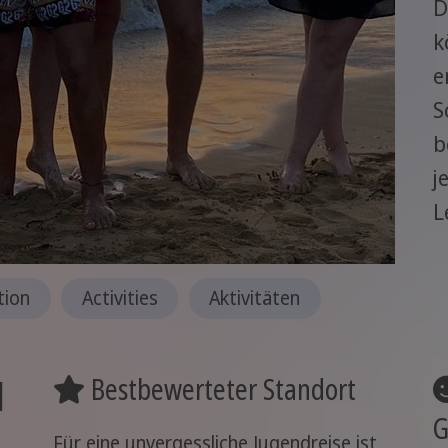
D
k
e
S
b
j
L
ion
Activities
Aktivitäten
l
Bestbewerteter Standort
G
Für eine unvergessliche Jugendreise ist