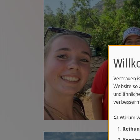
Willk
Vertrauen i
Website so 
und ähnliche
verbessern 
🍪 Warum w
Reibun