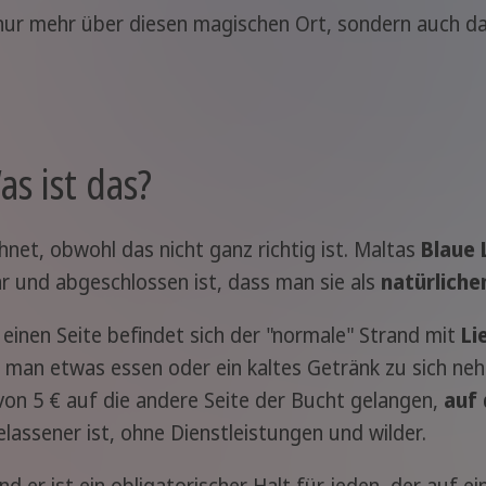
 nur mehr über diesen magischen Ort, sondern auch da
s ist das?
hnet, obwohl das nicht ganz richtig ist. Maltas
Blaue 
r und abgeschlossen ist, dass man sie als
natürlich
 einen Seite befindet sich der "normale" Strand mit
Li
n man etwas essen oder ein kaltes Getränk zu sich n
von 5 € auf die andere Seite der Bucht gelangen,
auf 
belassener ist, ohne Dienstleistungen und wilder.
nd er ist ein obligatorischer Halt für jeden, der auf e