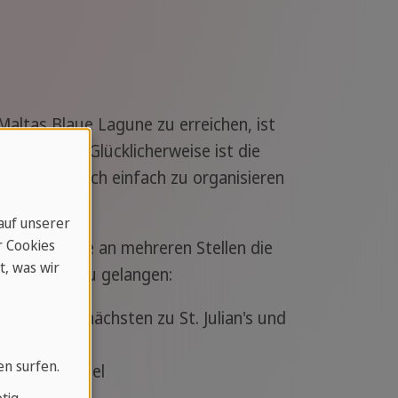
Maltas Blaue Lagune zu erreichen, ist
sel Comino. Glücklicherweise ist die
l, sondern auch einfach zu organisieren
 auf unserer
r Cookies
us können Sie an mehreren Stellen die
t, was wir
h Comino zu gelangen:
ma, die am nächsten zu St. Julian's und
en surfen.
sten der Insel
den