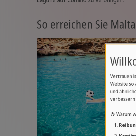
So erreichen Sie Malta
Willk
Vertrauen i
Website so 
und ähnliche
verbessern 
🍪 Warum w
Reibun