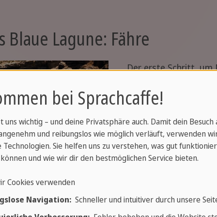
s Blaue Lagune: Fähre
Der erste Schritt, um 
die Ankunft auf der In
ommen bei Sprachcaffe!
Reise nicht nur schnel
und durchzuführen.
st uns wichtig – und deine Privatsphäre auch. Damit dein Besuch
angenehm und reibungslos wie möglich verläuft, verwenden wi
Von der Insel Malta a
 Technologien. Sie helfen uns zu verstehen, was gut funktionier
Fähre
nehmen, um nac
können und wie wir dir den bestmöglichen Service bieten.
von der Küste von Slie
ir Cookies verwenden
Valletta liegt
gslose Navigation:
Schneller und intuitiver durch unsere Seit
von Bugibba im Nordo
von Cirkewwa im Nor