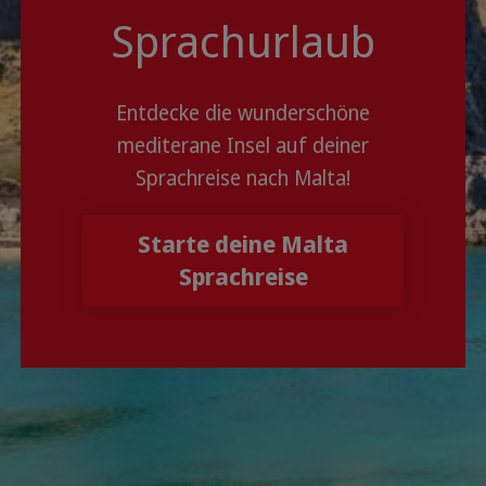
Sprachurlaub
Entdecke die wunderschöne
mediterane Insel auf deiner
Sprachreise nach Malta!
Starte deine Malta
Sprachreise