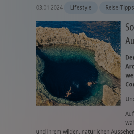
03.01.2024
Lifestyle
Reise-Tipp
So
Au
Der
Arc
we
Co
Und
Auf
wah
und ihrem wilden, natürlichen Aussehen