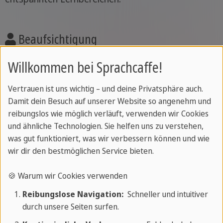
Beaufsichtigung
Unsere engagierten Teamer beaufsichtigen dich
Willkommen bei Sprachcaffe!
rund um die Uhr und sorgen für Sicherheit und
Vertrauen ist uns wichtig – und deine Privatsphäre auch.
Unterstützung.
Damit dein Besuch auf unserer Website so angenehm und
reibungslos wie möglich verläuft, verwenden wir Cookies
und ähnliche Technologien. Sie helfen uns zu verstehen,
Zertifikat
was gut funktioniert, was wir verbessern können und wie
wir dir den bestmöglichen Service bieten.
Am Ende Ihres Aufenthalts erhalten Sie Ihr
offizielles SPRACHCAFFE-Zertifikat, das Ihre
🍪 Warum wir Cookies verwenden
Leistungen und Fortschritte während Ihres
Reibungslose Navigation:
Schneller und intuitiver
Sprachkurses bestätigt.
durch unsere Seiten surfen.