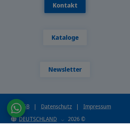
Kontakt
Kataloge
Newsletter
AGB
|
Datenschutz
|
Impressum
DEUTSCHLAND
2026 ©
www.sprachcaffe.de