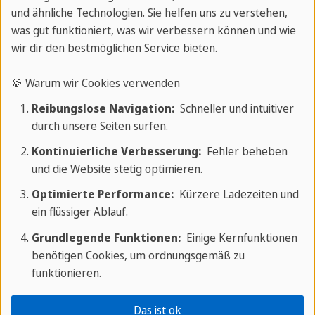
und ähnliche Technologien. Sie helfen uns zu verstehen,
was gut funktioniert, was wir verbessern können und wie
wir dir den bestmöglichen Service bieten.
🍪 Warum wir Cookies verwenden
Reibungslose Navigation:
Schneller und intuitiver
Datenschutz ist uns wichtig. Erst wenn sie klicken, wird das
Video vom Drittanbieter geladen und abgespielt.
durch unsere Seiten surfen.
Kontinuierliche Verbesserung:
Fehler beheben
und die Website stetig optimieren.
Optimierte Performance:
Kürzere Ladezeiten und
Reiseführer Kuba
ein flüssiger Ablauf.
Grundlegende Funktionen:
Einige Kernfunktionen
Bereite dich mit auf deine Sprachreise nach
benötigen Cookies, um ordnungsgemäß zu
Kuba vor.
funktionieren.
Zum Kuba Reiseführer
Das ist ok