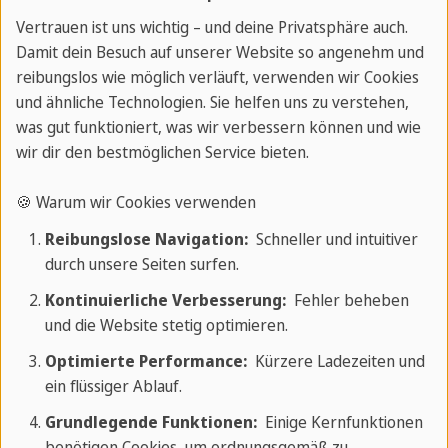
Bewerbungsschreiben angeben
Mit ausgezeichneten Sprachkenntnissen
Vertrauen ist uns wichtig – und deine Privatsphäre auch.
im Lebenslauf kannst du deinen
Damit dein Besuch auf unserer Website so angenehm und
reibungslos wie möglich verläuft, verwenden wir Cookies
zukünftigen Arbeitgebern den
und ähnliche Technologien. Sie helfen uns zu verstehen,
entscheidenden Vorteil gegenüber
was gut funktioniert, was wir verbessern können und wie
anderen Bewerbern liefern. Besonders
wir dir den bestmöglichen Service bieten.
nützlich sind Sprachkenntnisse in Feldern
KULTUR
wie Sales oder Marketing oder in
🍪 Warum wir Cookies verwenden
Unternehmen, die auf internationaler
Reibungslose Navigation:
Schneller und intuitiver
Basis arbeiten. Doch wie gibt man seine
durch unsere Seiten surfen.
Sprachkenntnisse im Lebenslauf richtig
Kontinuierliche Verbesserung:
Fehler beheben
an? Genau dieser Frage werden wir
und die Website stetig optimieren.
eingehen und dir nützliche Tipps und
Optimierte Performance:
Kürzere Ladezeiten und
Hinweise für die richtige Präsentation
ein flüssiger Ablauf.
deiner Sprachkenntnisse in Bewerbungen
Grundlegende Funktionen:
Einige Kernfunktionen
geben. Zudem geben wir dir einige
benötigen Cookies, um ordnungsgemäß zu