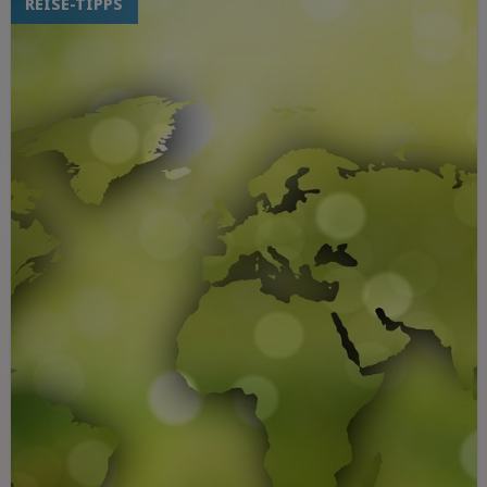
REISE-TIPPS
verschiedenen Teilen der Welt zu treffen,
etwas über ihre Kulturen zu lernen und
Erfahrungen zu sammeln. Diese
großartige Erfahrung bringt jedoch auch
Schwierigkeiten mit sich. Die Suche nach
dem perfekten Kurs, der Universität, der
Unterkunft und dem Studium im Ausland
kann sehr schwierig sein. Hier sind einige
Tipps für internationale Studierende, die
in einem anderen Land studieren möchten.