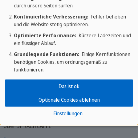
durch unsere Seiten surfen.
Sprachcaffe
/
Über Sprachcaffe
/
Stellenangebote
/
Vollzeit Job im Ausland
Kontinuierliche Verbesserung:
Fehler beheben
und die Website stetig optimieren.
Optimierte Performance:
Kürzere Ladezeiten und
ein flüssiger Ablauf.
Grundlegende Funktionen:
Einige Kernfunktionen
benötigen Cookies, um ordnungsgemäß zu
funktionieren.
Das ist ok
Optionale Cookies ablehnen
Einstellungen
Über SPRACHCAFFE