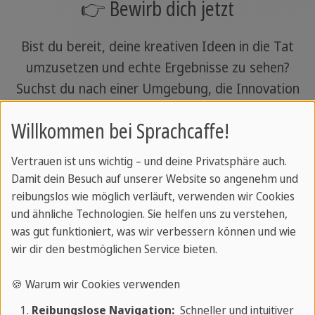
👉 Bewirb dich jetzt
Bist du bereit, deine kreativen Ideen in die Tat
umzusetzen und echte Ergebnisse zu sehen?
Suchst du nach einer Umgebung, die Innovation
fördert und dir die beruflichen Freiheiten an die
Willkommen bei Sprachcaffe!
Hand gibt, um dich zu verwirklichen? Dann starte
deine Reise bei Sprachcaffe, dies ist deine Chance!
Vertrauen ist uns wichtig – und deine Privatsphäre auch.
Damit dein Besuch auf unserer Website so angenehm und
Schicke uns einfach
reibungslos wie möglich verläuft, verwenden wir Cookies
deine Bewerbungsunterlagen
und ähnliche Technologien. Sie helfen uns zu verstehen,
was gut funktioniert, was wir verbessern können und wie
wir dir den bestmöglichen Service bieten.
Weitere Stellenangebote von Sprachcaffe
🍪 Warum wir Cookies verwenden
Reibungslose Navigation:
Schneller und intuitiver