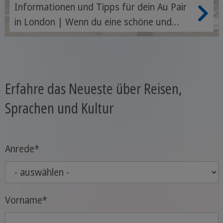
Informationen und Tipps für dein Au Pair
in London | Wenn du eine schöne und
spannende Zeit im Ausland erleben
möchtest, vor allem aber effektiv, schnell
und günstig Englisch lernen willst, dann ist
ein Au Pair in London oder in anderen
Erfahre das Neueste über Reisen,
Städten Englands genau das Richtige für
Sprachen und Kultur
dich.
Anrede
*
Vorname
*