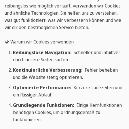
Veranstaltungen und Konzerte, die im Sommer
reibungslos wie möglich verläuft, verwenden wir Cookies
organisiert werden.
und ähnliche Technologien. Sie helfen uns zu verstehen,
was gut funktioniert, was wir verbessern können und wie
Ein sehr verbreiteter Brauch ist es, am Brighton
wir dir den bestmöglichen Service bieten.
Beach abendliche Barbecues zu veranstalten.
🍪 Warum wir Cookies verwenden
Das sind sie also, die fünf Sehenswürdigkeiten, die
Reibungslose Navigation:
Schneller und intuitiver
du in Brighton besuchen solltest, um voll in die
durch unsere Seiten surfen.
Kultur dieser überraschenden englischen Stadt
Kontinuierliche Verbesserung:
Fehler beheben
einzutauchen: Mit seiner ansteckenden Fröhlichkeit
und die Website stetig optimieren.
wird das London am Meer dein Herz ganz sicher
Optimierte Performance:
Kürzere Ladezeiten und
schon am ersten Tag deines Urlaubs erobern.
ein flüssiger Ablauf.
Grundlegende Funktionen:
Einige Kernfunktionen
benötigen Cookies, um ordnungsgemäß zu
funktionieren.