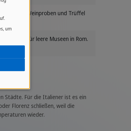
tig
besten für Weinproben und Trüffel
uf.
es, um
e Alpen oder für leere Museen in Rom.
Städte. Für die Italiener ist es ein
der Florenz schließen, weil die
mperaturen wieder.