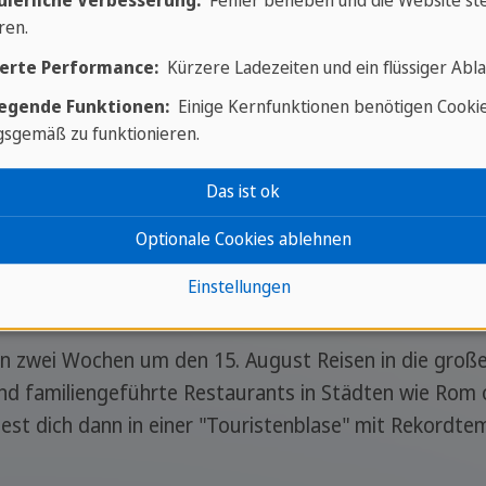
uierliche Verbesserung:
Fehler beheben und die Website ste
ren.
ldenes Licht, Erntezeit
Das Gourmet-Fenster. Am 
erte Performance:
Kürzere Ladezeiten und ein flüssiger Abla
im Piemont.
egende Funktionen:
Einige Kernfunktionen benötigen Cooki
sgemäß zu funktionieren.
lt im Norden,
Ski und Oper. Ideal für di
gnerisch im Süden
Das ist ok
Optionale Cookies ablehnen
Einstellungen
n zwei Wochen um den 15. August Reisen in die großen 
und familiengeführte Restaurants in Städten wie Rom o
est dich dann in einer "Touristenblase" mit Rekordte