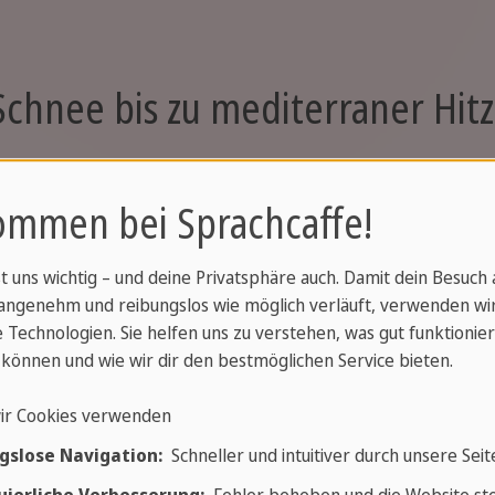
Schnee bis zu mediterraner Hit
ndert sich das Wetter drastisch, je weiter du dich von
ommen bei Sprachcaffe!
st uns wichtig – und deine Privatsphäre auch. Damit dein Besuch
dingungen
Reiseempfehlung
angenehm und reibungslos wie möglich verläuft, verwenden wi
 Technologien. Sie helfen uns zu verstehen, was gut funktionier
es blüht
Der perfekte Moment. Am be
können und wie wir dir den bestmöglichen Service bieten.
bevor die Hitze einsetzt.
ir Cookies verwenden
tensive Hitze und
Hauptsaison. Perfekt für d
gslose Navigation:
Schneller und intuitiver durch unsere Seit
hwüle
sehr voll.