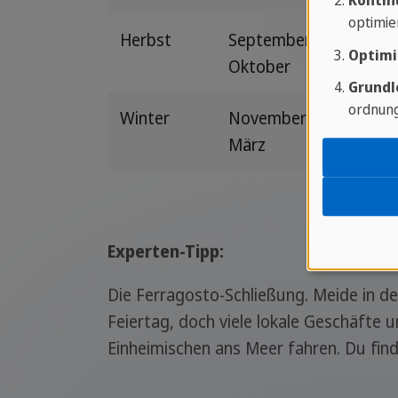
Kontin
optimie
Herbst
September bis
Go
Optimi
Oktober
Grundl
ordnung
Winter
November bis
Ka
März
re
Experten-Tipp:
Die Ferragosto-Schließung. Meide in de
Feiertag, doch viele lokale Geschäfte 
Einheimischen ans Meer fahren. Du find