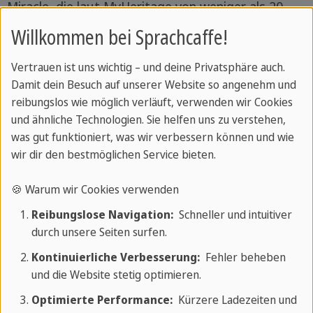
Miracle, die laut MyHeritage von weniger als 20
Personen getragen werden und daher bald
Willkommen bei Sprachcaffe!
verschwinden könnten.
Vertrauen ist uns wichtig – und deine Privatsphäre auch.
Zum Artikel
Damit dein Besuch auf unserer Website so angenehm und
reibungslos wie möglich verläuft, verwenden wir Cookies
und ähnliche Technologien. Sie helfen uns zu verstehen,
was gut funktioniert, was wir verbessern können und wie
Lernen & Grammatik
Geschrieben von
wir dir den bestmöglichen Service bieten.
Sprachcaffe Team
🍪 Warum wir Cookies verwenden
Englische Gedichte & Reime für jeden
Reibungslose Navigation:
Schneller und intuitiver
durch unsere Seiten surfen.
Anlass
Kontinuierliche Verbesserung:
Fehler beheben
Gerade Kinder lernen eine
und die Website stetig optimieren.
Fremdsprache am besten
Optimierte Performance:
Kürzere Ladezeiten und