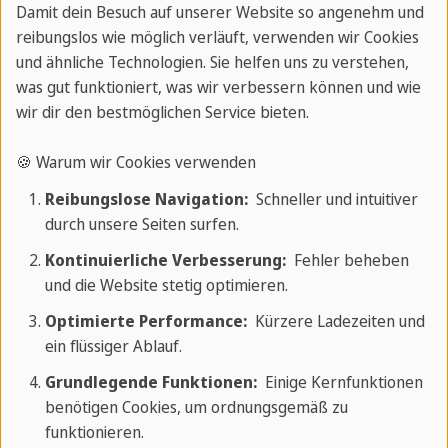
Damit dein Besuch auf unserer Website so angenehm und
reibungslos wie möglich verläuft, verwenden wir Cookies
Reisen & Lifestyle
Geschrieben von
und ähnliche Technologien. Sie helfen uns zu verstehen,
Sprachcaffe Team
was gut funktioniert, was wir verbessern können und wie
wir dir den bestmöglichen Service bieten.
Beste Festivals & Aktivitäten in Málaga
🍪 Warum wir Cookies verwenden
Dein Guide für unvergessliche Erlebnisse an der
Reibungslose Navigation:
Schneller und intuitiver
Costa del Sol
durch unsere Seiten surfen.
Zum Artikel
Kontinuierliche Verbesserung:
Fehler beheben
und die Website stetig optimieren.
Optimierte Performance:
Kürzere Ladezeiten und
ein flüssiger Ablauf.
Karriere & Leben
Reisen & Lifestyle
Grundlegende Funktionen:
Einige Kernfunktionen
Geschrieben von Sprachcaffe Team
benötigen Cookies, um ordnungsgemäß zu
funktionieren.
Erfolgreich ins Auslandstudium starten