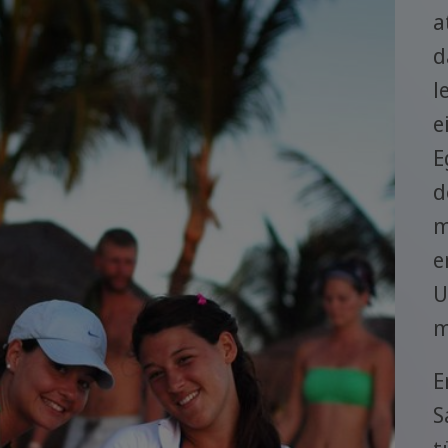
a
d
l
e
E
d
m
e
U
m
E
S