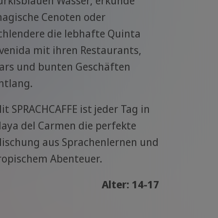
ürkisblauen Wasser, erkunde
agische Cenoten oder
chlendere die lebhafte Quinta
venida mit ihren Restaurants,
ars und bunten Geschäften
ntlang.
it SPRACHCAFFE ist jeder Tag in
laya del Carmen die perfekte
ischung aus Sprachenlernen und
ropischem Abenteuer.
Alter: 14-17