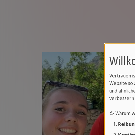
Willk
Vertrauen i
Website so 
und ähnliche
verbessern 
🍪 Warum w
Reibun