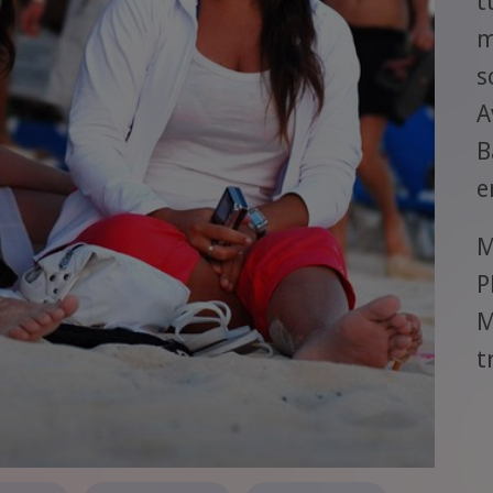
t
m
s
A
B
e
M
P
M
t