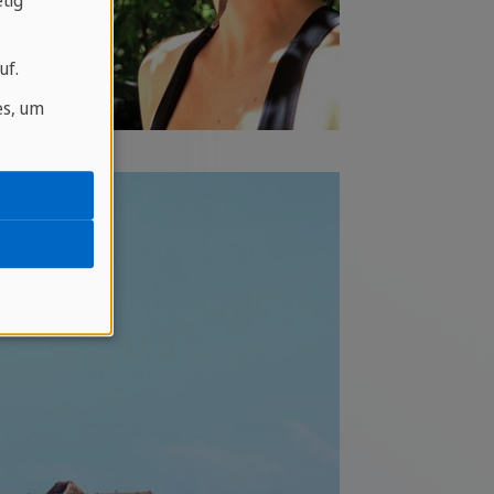
tig
uf.
es, um