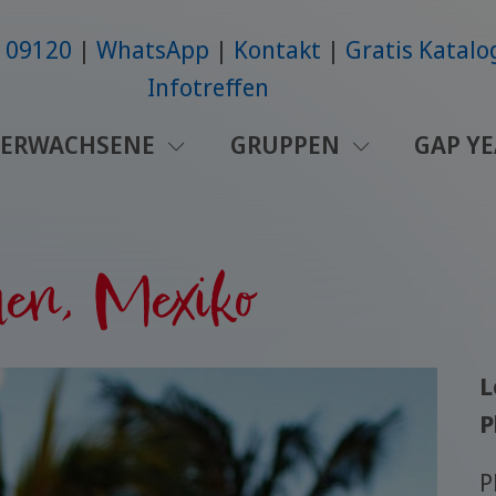
6109120
WhatsApp
Kontakt
Gratis Katalo
Infotreffen
ERWACHSENE
GRUPPEN
GAP Y
en, Mexiko
L
P
P