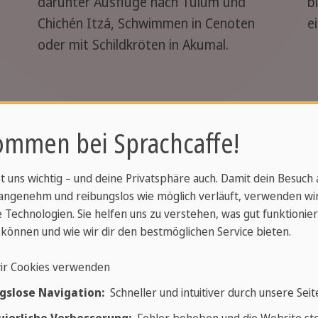
darunter Ausflüge nach Tulum und
b
Chichén Itzá, Schwimmen in Cenoten
e
oder mit Schildkröten in Akumal.
ommen bei Sprachcaffe!
st uns wichtig – und deine Privatsphäre auch. Damit dein Besuch
angenehm und reibungslos wie möglich verläuft, verwenden wi
 Technologien. Sie helfen uns zu verstehen, was gut funktionier
können und wie wir dir den bestmöglichen Service bieten.
ir Cookies verwenden
gslose Navigation:
Schneller und intuitiver durch unsere Seit