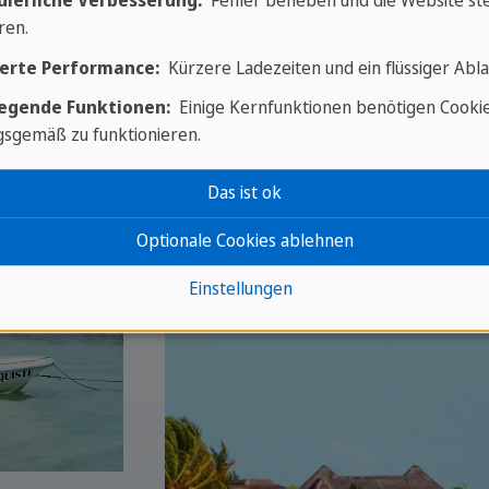
uierliche Verbesserung:
Fehler beheben und die Website ste
ren.
erte Performance:
Kürzere Ladezeiten und ein flüssiger Abla
egende Funktionen:
Einige Kernfunktionen benötigen Cooki
sgemäß zu funktionieren.
Das ist ok
Optionale Cookies ablehnen
Einstellungen