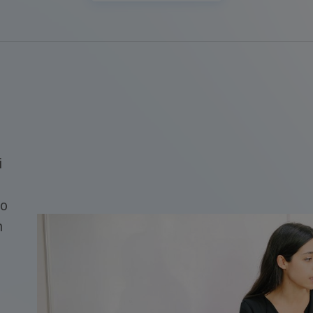
i
ro
m