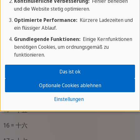
Kontinuierliche Verbesserung:
Fehler beheben
8 = 八
und die Website stetig optimieren.
9 = 九
Optimierte Performance:
Kürzere Ladezeiten und
ein flüssiger Ablauf.
10 = 十
Grundlegende Funktionen:
Einige Kernfunktionen
benötigen Cookies, um ordnungsgemäß zu
11 = 十一
funktionieren.
12 = 十二
Das ist ok
13 = 十三
Optionale Cookies ablehnen
14 = 十四
Einstellungen
15 = 十五
16 = 十六