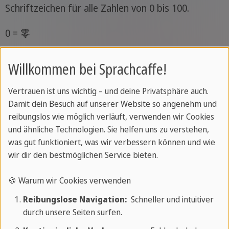
Schriftzeichen für alle Zahlen von 0 bis 100.
0 = 零
1 = 一
Willkommen bei Sprachcaffe!
2 = 二
Vertrauen ist uns wichtig – und deine Privatsphäre auch.
Damit dein Besuch auf unserer Website so angenehm und
3 = 三
reibungslos wie möglich verläuft, verwenden wir Cookies
und ähnliche Technologien. Sie helfen uns zu verstehen,
4 = 四
was gut funktioniert, was wir verbessern können und wie
wir dir den bestmöglichen Service bieten.
5 = 五
🍪 Warum wir Cookies verwenden
6 = 六
Reibungslose Navigation:
Schneller und intuitiver
7 = 七
durch unsere Seiten surfen.