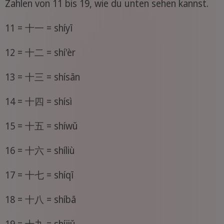
Zahlen von 11 bis 19, wie du unten sehen kannst.
11 = 十一 = shíyī
12 = 十二 = shí'èr
13 = 十三 = shísān
14 = 十四 = shísì
15 = 十五 = shíwǔ
16 = 十六 = shíliù
17 = 十七 = shíqī
18 = 十八 = shíbā
19 = 十九 = shíjiǔ