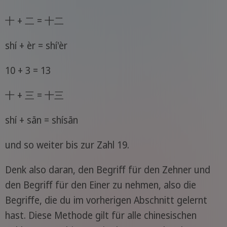
十 + 二 = 十二
shí + èr = shí'èr
10 + 3 = 13
十 + 三 = 十三
shí + sān = shísān
und so weiter bis zur Zahl 19.
Denk also daran, den Begriff für den Zehner und
den Begriff für den Einer zu nehmen, also die
Begriffe, die du im vorherigen Abschnitt gelernt
hast. Diese Methode gilt für alle chinesischen