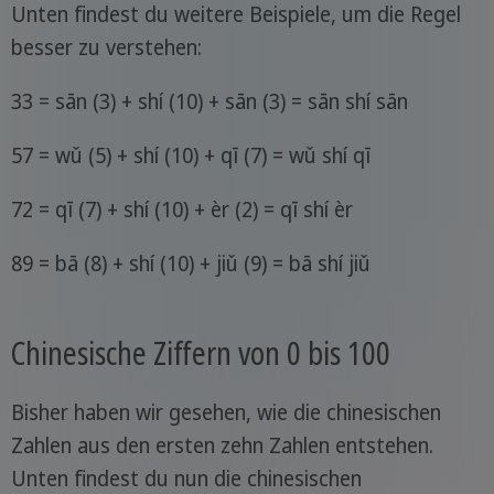
Unten findest du weitere Beispiele, um die Regel
besser zu verstehen:
33 = sān (3) + shí (10) + sān (3) = sān shí sān
57 = wǔ (5) + shí (10) + qī (7) = wǔ shí qī
72 = qī (7) + shí (10) + èr (2) = qī shí èr
89 = bā (8) + shí (10) + jiǔ (9) = bā shí jiǔ
Chinesische Ziffern von 0 bis 100
Bisher haben wir gesehen, wie die chinesischen
Zahlen aus den ersten zehn Zahlen entstehen.
Unten findest du nun die chinesischen