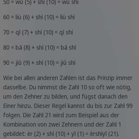
50 = wǔ (5) + shí (10) = wǔ shí
60 = liù (6) + shí (10) = liù shí
70 = qī (7) + shí (10) = qī shí
80 = bā (8) + shí (10) = bā shí
90 = jiǔ (9) + shí (10) = jiǔ shí
Wie bei allen anderen Zahlen ist das Prinzip immer
dasselbe. Du nimmst die Zahl 10 so oft wie nötig,
um den Zehner zu bilden, und fügst danach den
Einer hinzu. Dieser Regel kannst du bis zur Zahl 99
folgen. Die Zahl 21 wird zum Beispiel aus der
Kombination von zwei Zehnern und der Zahl 1
gebildet: èr (2) + shí (10) + yī (1) = èrshíyī (21).