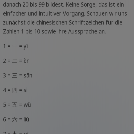
danach 20 bis 99 bildest. Keine Sorge, das ist ein
einfacher und intuitiver Vorgang. Schauen wir uns
zunächst die chinesischen Schriftzeichen für die
Zahlen 1 bis 10 sowie ihre Aussprache an.
1 = 一 = yī
2 = 二 = èr
3 = 三 = sān
4 = 四 = sì
5 = 五 = wǔ
6 = 六 = liù