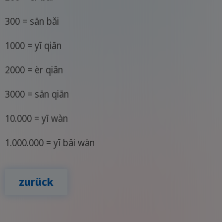
300 = sān bǎi
1000 = yī qiān
2000 = èr qiān
3000 = sān qiān
10.000 = yī wàn
1.000.000 = yī bǎi wàn
zurück