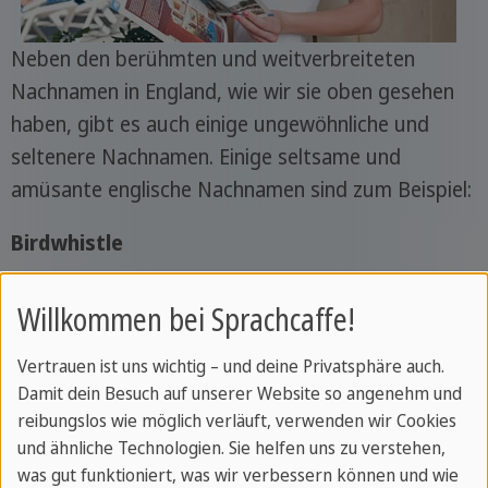
Neben den berühmten und weitverbreiteten
Nachnamen in England, wie wir sie oben gesehen
haben, gibt es auch einige ungewöhnliche und
seltenere Nachnamen. Einige seltsame und
amüsante englische Nachnamen sind zum Beispiel:
Birdwhistle
Nachname für jene, die eine Siedlung in der Nähe
Willkommen bei Sprachcaffe!
von Vogelnestern hatten.
Vertrauen ist uns wichtig – und deine Privatsphäre auch.
Winterbottom
Damit dein Besuch auf unserer Website so angenehm und
reibungslos wie möglich verläuft, verwenden wir Cookies
Der Nachname Winterbottom war ursprünglich
und ähnliche Technologien. Sie helfen uns zu verstehen,
Bauern vorbehalten, die im Winter im Tal lebten
was gut funktioniert, was wir verbessern können und wie