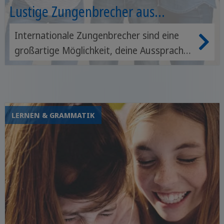
Lustige Zungenbrecher aus
verschiedenen Sprachen
Internationale Zungenbrecher sind eine
großartige Möglichkeit, deine Aussprache
zu testen und zu üben. Wir zeigen dir, wie
du internationale Zungenbrecher nutzt,
um deine Aussprache auf das nächste
Level zu bringen.
LERNEN & GRAMMATIK