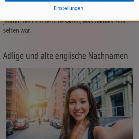
Gotobedde verzeichnet, bedeutet "geh ins Bett".
Einstellungen
Er wurde Menschen gegeben, die im 12.
Jahrhundert ein Bett besaßen, was damals sehr
selten war.
Adlige und alte englische Nachnamen