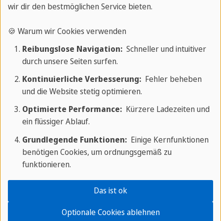
und ihre Herden im Sommer, wenn das Klima milder
wir dir den bestmöglichen Service bieten.
wurde, auf höher gelegenes Land brachten.
🍪 Warum wir Cookies verwenden
Jelly
Reibungslose Navigation:
Schneller und intuitiver
durch unsere Seiten surfen.
Das Wort "jelly" bedeutet wörtlich "Gelee", und der
Kontinuierliche Verbesserung:
Fehler beheben
Nachname leitet sich vom Vornamen Giles ab.
und die Website stetig optimieren.
Onion
Optimierte Performance:
Kürzere Ladezeiten und
ein flüssiger Ablauf.
Der Nachname Onion, der wörtlich "Zwiebel"
Grundlegende Funktionen:
Einige Kernfunktionen
bedeutet, geht auf den Personennamen Enion
benötigen Cookies, um ordnungsgemäß zu
zurück, der besonders in Wales verbreitet ist.
funktionieren.
Gotobed
Das ist ok
Der Nachname Gotobed, erstmals 1269 als
Optionale Cookies ablehnen