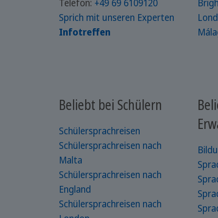
Telefon:
+49 69 6109120
Brig
Sprich mit unseren Experten
Lond
Infotreffen
Mála
Beliebt bei Schülern
Beli
Erw
Schülersprachreisen
Schülersprachreisen nach
Bild
Malta
Spra
Schülersprachreisen nach
Spra
England
Spra
Schülersprachreisen nach
Spra