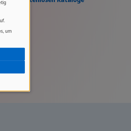
tig
uf.
es, um