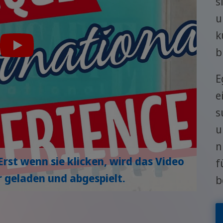
s
u
k
b
E
e
s
u
n
Erst wenn sie klicken, wird das Video
f
 geladen und abgespielt.
b
W