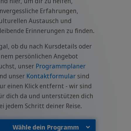
ind hier, um dir zu helfen,
nvergessliche Erfahrungen,
ulturellen Austausch und
leibende Erinnerungen zu finden.
gal, ob du nach Kursdetails oder
inem persönlichen Angebot
uchst, unser
Programmplaner
nd unser
Kontaktformular
sind
ur einen Klick entfernt - wir sind
ür dich da und unterstützen dich
ei jedem Schritt deiner Reise.
ähle dein Programm
Wähle dein Programm