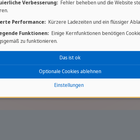
mit uns auf
uierliche Verbesserung:
Fehler beheben und die Website ste
ren.
erte Performance:
Kürzere Ladezeiten und ein flüssiger Abla
n individuellen Termin!
egende Funktionen:
Einige Kernfunktionen benötigen Cooki
sgemäß zu funktionieren.
Das ist ok
Optionale Cookies ablehnen
Einstellungen