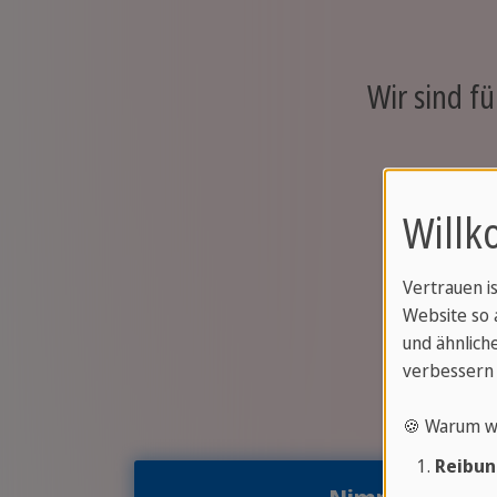
Wir sind fü
Willk
Vertrauen i
Website so 
und ähnliche
verbessern 
🍪 Warum w
Reibun