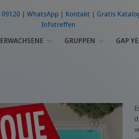
6109120
WhatsApp
Kontakt
Gratis Katalo
Infotreffen
ERWACHSENE
GRUPPEN
GAP Y
E
d
v