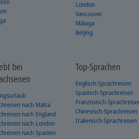
hton
London
on
Vancouver
ga
Málaga
Beijing
ebt bei
Top-Sprachen
achsenen
Englisch-Sprachreisen
Spanisch-Sprachreisen
ungsurlaub
Französisch-Sprachreise
chreisen nach Malta
Chinesisch-Sprachreisen
chreisen nach England
Italienisch-Sprachreisen
chreisen nach London
chreisen nach Spanien