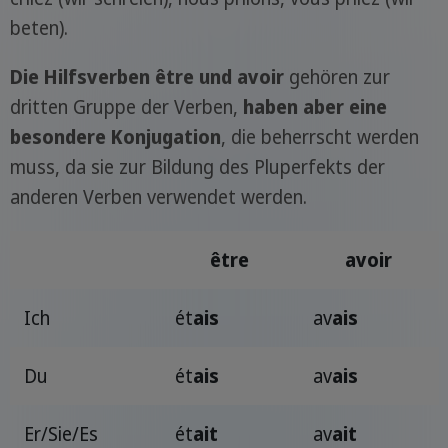
beten).
Die Hilfsverben être und avoir
gehören zur
dritten Gruppe der Verben,
haben aber eine
besondere Konjugation
, die beherrscht werden
muss, da sie zur Bildung des Pluperfekts der
anderen Verben verwendet werden.
être
avoir
Ich
ét
ais
av
ais
Du
ét
ais
av
ais
Er/Sie/Es
ét
ait
av
ait