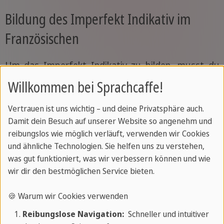
Bildung des Imperfekt Indikativ im
Französischen
Um das Imperfekt Indikativ zu bilden, musst du
dir die Endungen der konjugierten Verben
Willkommen bei Sprachcaffe!
einprägen. Sie ändern sich nicht von einem Verb
Vertrauen ist uns wichtig – und deine Privatsphäre auch.
zum anderen.
Damit dein Besuch auf unserer Website so angenehm und
reibungslos wie möglich verläuft, verwenden wir Cookies
Personalpronomen
Endungen
1te
und ähnliche Technologien. Sie helfen uns zu verstehen,
Gruppe
was gut funktioniert, was wir verbessern können und wie
wir dir den bestmöglichen Service bieten.
Ich
-ais
dans
ais
🍪 Warum wir Cookies verwenden
Reibungslose Navigation:
Schneller und intuitiver