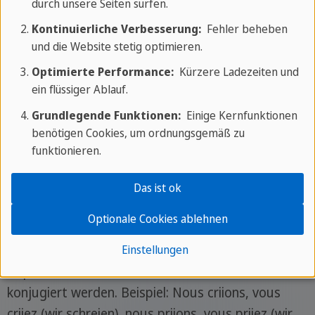
Du
-ais
dans
ais
durch unsere Seiten surfen.
Kontinuierliche Verbesserung:
Fehler beheben
Er/Sie/Es
-ait
dans
ait
und die Website stetig optimieren.
Optimierte Performance:
Kürzere Ladezeiten und
Wir
-ions
dans
ions
ein flüssiger Ablauf.
Grundlegende Funktionen:
Einige Kernfunktionen
Ihr
-iez
dans
iez
benötigen Cookies, um ordnungsgemäß zu
funktionieren.
Sie
-aient
dans
aient
Das ist ok
Hinweis:
Einige Verben werden mit mehreren
Optionale Cookies ablehnen
aufeinanderfolgenden "
i
"s oder mit einem "
y
"
gefolgt von einem "
i
" geschrieben, wenn sie im
Einstellungen
Imperfekt der ersten und zweiten Person Plural
konjugiert werden. Beispiel: Nous criions, vous
criiez (wir schreien), nous priions, vous priiez (wir