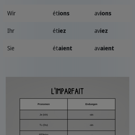
Wir
ét
ions
av
ions
Ihr
ét
iez
av
iez
Sie
ét
aient
av
aient