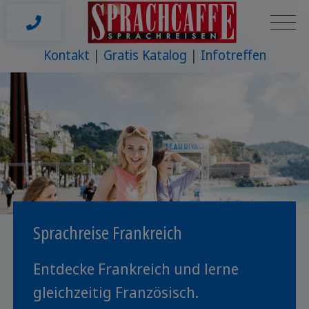
Kontakt
Gratis Katalog
Infotreffen
Sprachreise Frankreich
Entdecke Frankreich und lerne
gleichzeitig Französisch.