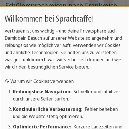
Schülersprachreisen nach Frankreich
Willkommen bei Sprachcaffe!
Für Schüler ab 14 Jahren mit rundum
Betreuung
Vertrauen ist uns wichtig – und deine Privatsphäre auch.
Damit dein Besuch auf unserer Website so angenehm und
reibungslos wie möglich verläuft, verwenden wir Cookies
und ähnliche Technologien. Sie helfen uns zu verstehen,
Frankreich Reiseführer
was gut funktioniert, was wir verbessern können und wie
wir dir den bestmöglichen Service bieten.
Bereite dich auf deine Frankreich Sprachreise mit
🍪 Warum wir Cookies verwenden
unserem Reiseführer für Frankreich vor.
Reibungslose Navigation:
Schneller und intuitiver
durch unsere Seiten surfen.
Zum Reiseführer
Kontinuierliche Verbesserung:
Fehler beheben
und die Website stetig optimieren.
Fragen und Antworten über Frankreich
Optimierte Performance:
Kürzere Ladezeiten und