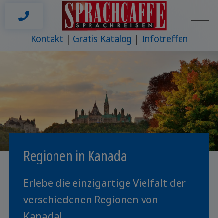
Kontakt
Gratis Katalog
Infotreffen
Regionen in Kanada
Erlebe die einzigartige Vielfalt der
verschiedenen Regionen von
Kanada!