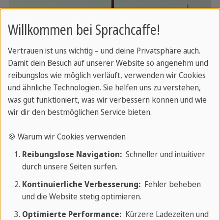
Willkommen bei Sprachcaffe!
Vertrauen ist uns wichtig – und deine Privatsphäre auch.
Damit dein Besuch auf unserer Website so angenehm und
reibungslos wie möglich verläuft, verwenden wir Cookies
und ähnliche Technologien. Sie helfen uns zu verstehen,
was gut funktioniert, was wir verbessern können und wie
wir dir den bestmöglichen Service bieten.
🍪 Warum wir Cookies verwenden
Québec
Reibungslose Navigation:
Schneller und intuitiver
durch unsere Seiten surfen.
Kontinuierliche Verbesserung:
Fehler beheben
Québec ist die größte Provinz Kanadas und die
und die Website stetig optimieren.
einzig mehrsprachige (Englisch und Französisch).
Optimierte Performance:
Kürzere Ladezeiten und