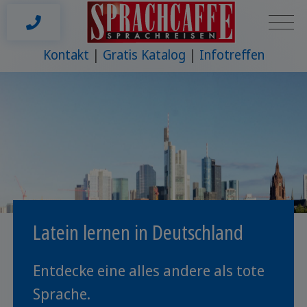
Kontakt
Gratis Katalog
Infotreffen
Latein lernen in Deutschland
Entdecke eine alles andere als tote
Sprache.