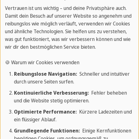
Besuche unsere Sprachschule in Frankfurt und
Vertrauen ist uns wichtig – und deine Privatsphäre auch.
Damit dein Besuch auf unserer Website so angenehm und
erleben mit Latein-Sprachreisen ein intensives
reibungslos wie möglich verläuft, verwenden wir Cookies
Lernen gepaart mit antiker Kultur und Rhetorik.
und ähnliche Technologien. Sie helfen uns zu verstehen,
was gut funktioniert, was wir verbessern können und wie
wir dir den bestmöglichen Service bieten.
Warum lohnen sich Latein-Sprachreisen
nach Deutschland?
🍪 Warum wir Cookies verwenden
Reibungslose Navigation:
Schneller und intuitiver
Mit Sprachreisen nach Deutschland lernst du nicht
durch unsere Seiten surfen.
nur Latein, sondern kannst dich auch in
Kontinuierliche Verbesserung:
Fehler beheben
entspannter Atmosphäre erholen. Wandel auf den
und die Website stetig optimieren.
Spuren des Alten Römischen Reiches oder kehre in
Optimierte Performance:
Kürzere Ladezeiten und
die Gemütlichkeit einer heutigen Weinstube ein.
ein flüssiger Ablauf.
Sprachreisen nach Deutschland zahlen sich also
Grundlegende Funktionen:
Einige Kernfunktionen
gleich doppelt aus! Erlebe ein Land mit
benötigen Cookies, um ordnungsgemäß zu