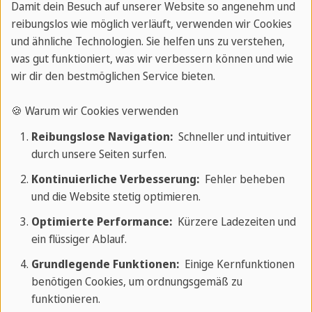
genommen,
Damit dein Besuch auf unserer Website so angenehm und
ohne es direkt
reibungslos wie möglich verläuft, verwenden wir Cookies
und ähnliche Technologien. Sie helfen uns zu verstehen,
auszudrücken.
was gut funktioniert, was wir verbessern können und wie
wir dir den bestmöglichen Service bieten.
Von bedingter
Posiblemente,
Aussage:
seguramente,
🍪 Warum wir Cookies verwenden
Möglicherweise,
probablemente.
Reibungslose Navigation:
Schneller und intuitiver
sicher,
durch unsere Seiten surfen.
wahrscheinlich.
Kontinuierliche Verbesserung:
Fehler beheben
und die Website stetig optimieren.
Optimierte Performance:
Kürzere Ladezeiten und
ein flüssiger Ablauf.
Grundlegende Funktionen:
Einige Kernfunktionen
benötigen Cookies, um ordnungsgemäß zu
funktionieren.