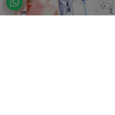
Kontakt
Gratis Katalog
Infotreffen
KOSTENLOSES ANGEBOT
Spanisch lernen in Spanien
Entdecke die tolle spanische Kultur und
lerne in Spanien Spanisch
Sprachcaffe
/
Spanische Grammatik
/