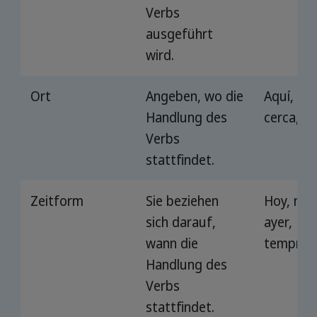
Verbs
ausgeführt
wird.
Ort
Angeben, wo die
Aquí, allí,
Handlung des
cerca, le
Verbs
stattfindet.
Zeitform
Sie beziehen
Hoy, ma
sich darauf,
ayer,
wann die
tempran
Handlung des
Verbs
stattfindet.