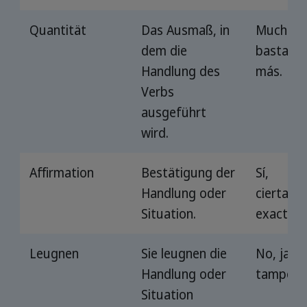
Quantität
Das Ausmaß, in
Mucho, 
dem die
bastante
Handlung des
más.
Verbs
ausgeführt
wird.
Affirmation
Bestätigung der
Sí,
Handlung oder
ciertame
Situation.
exactam
Leugnen
Sie leugnen die
No, jamá
Handlung oder
tampoco
Situation