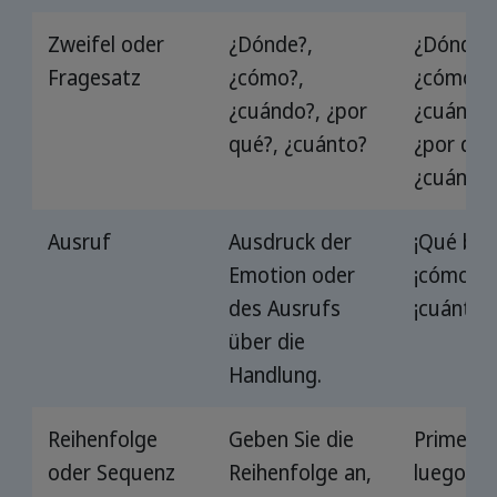
Zweifel oder
¿Dónde?,
¿Dónde?
Fragesatz
¿cómo?,
¿cómo?,
¿cuándo?, ¿por
¿cuándo?
qué?, ¿cuánto?
¿por qué
¿cuánto?
Ausruf
Ausdruck der
¡Qué boni
Emotion oder
¡cómo!,
des Ausrufs
¡cuánto!
über die
Handlung.
Reihenfolge
Geben Sie die
Primero,
oder Sequenz
Reihenfolge an,
luego,