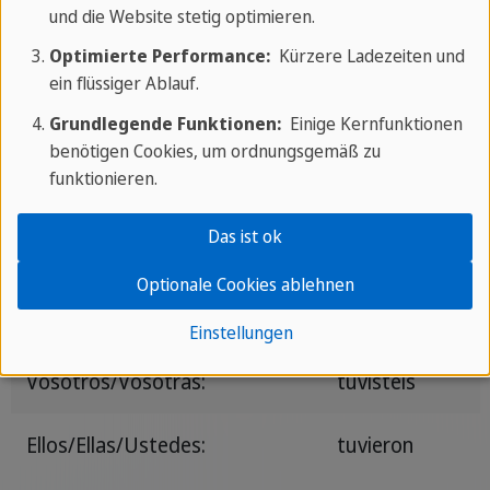
und die Website stetig optimieren.
Tener
Optimierte Performance:
Kürzere Ladezeiten und
ein flüssiger Ablauf.
Grundlegende Funktionen:
Einige Kernfunktionen
Yo:
tuve
benötigen Cookies, um ordnungsgemäß zu
funktionieren.
Tú:
tuviste
Das ist ok
Él/Ella/Usted:
tuvo
Optionale Cookies ablehnen
Nosotros/Nosotras:
tuvimos
Einstellungen
Vosotros/Vosotras:
tuvisteis
Ellos/Ellas/Ustedes:
tuvieron