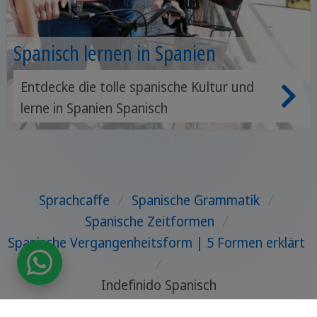
Spanisch lernen in Spanien
Entdecke die tolle spanische Kultur und
lerne in Spanien Spanisch
Sprachcaffe
/
Spanische Grammatik
/
Spanische Zeitformen
/
Spanische Vergangenheitsform | 5 Formen erklärt
/
Indefinido Spanisch