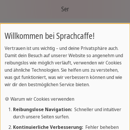
Ser
Yo:
fui
Willkommen bei Sprachcaffe!
Tú:
fuiste
Vertrauen ist uns wichtig – und deine Privatsphäre auch.
Damit dein Besuch auf unserer Website so angenehm und
Él/Ella/Usted:
fue
reibungslos wie möglich verläuft, verwenden wir Cookies
und ähnliche Technologien. Sie helfen uns zu verstehen,
Nosotros/Nosotras:
fuimos
was gut funktioniert, was wir verbessern können und wie
wir dir den bestmöglichen Service bieten.
Vosotros/Vosotras:
fuisteis
🍪 Warum wir Cookies verwenden
Reibungslose Navigation:
Schneller und intuitiver
Ellos/Ellas/Ustedes:
fueron
durch unsere Seiten surfen.
Kontinuierliche Verbesserung:
Fehler beheben