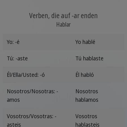
Verben, die auf -ar enden
Hablar
Yo: -é
Yo hablé
Tú: -aste
Tú hablaste
Él/Ella/Usted: -ó
Él habló
Nosotros/Nosotras: -
Nosotros
amos
hablamos
Vosotros/Vosotras: -
Vosotros
asteis
hablasteis