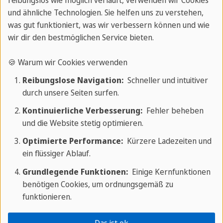
und ähnliche Technologien. Sie helfen uns zu verstehen,
Verbkonjugationen
was gut funktioniert, was wir verbessern können und wie
wir dir den bestmöglichen Service bieten.
Personalpronomen
Verbendung
Decir
🍪 Warum wir Cookies verwenden
Yo
-ía
diría
Reibungslose Navigation:
Schneller und intuitiver
durch unsere Seiten surfen.
Tú
-ías
dirías
Kontinuierliche Verbesserung:
Fehler beheben
und die Website stetig optimieren.
Él / Ella / Usted
-ía
diría
Optimierte Performance:
Kürzere Ladezeiten und
ein flüssiger Ablauf.
Nosotros /
-íamos
diríamos
Grundlegende Funktionen:
Einige Kernfunktionen
Nosotras
benötigen Cookies, um ordnungsgemäß zu
funktionieren.
Vosotros / Vosotras
-íais
diríais