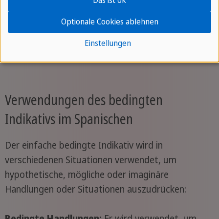
Das ist ok
Ellos / Ellas /
-ían
dirían
Optionale Cookies ablehnen
Ustedes
Einstellungen
Verwendungen des bedingten
Indikativs im Spanischen
Der einfache bedingte Indikativ wird in
verschiedenen Situationen verwendet, um
hypothetische, mögliche oder imaginäre
Handlungen oder Situationen auszudrücken:
Bedingte Handlungen:
Er wird verwendet, um