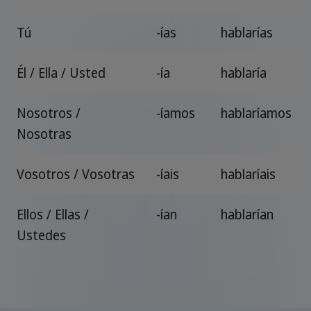
Tú
-ías
hablarías
Él / Ella / Usted
-ía
hablaría
Nosotros /
-íamos
hablaríamos
Nosotras
Vosotros / Vosotras
-íais
hablaríais
Ellos / Ellas /
-ían
hablarían
Ustedes