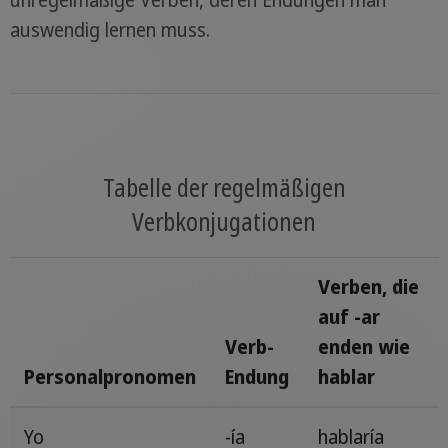
unregelmäßige Verben, deren Endungen man
auswendig lernen muss.
Tabelle der regelmäßigen
Verbkonjugationen
Verben, die
auf -ar
Verb-
enden wie
Personalpronomen
Endung
hablar
Yo
-ía
hablaría