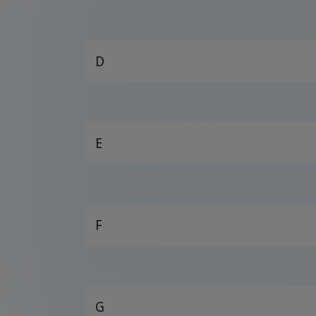
D
E
F
G