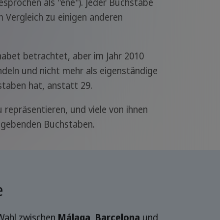
sprochen als "eñe"). Jeder Buchstabe
m Vergleich zu einigen anderen
habet betrachtet, aber im Jahr 2010
deln und nicht mehr als eigenständige
taben hat, anstatt 29.
 repräsentieren, und viele von ihnen
umgebenden Buchstaben.
e
 Wahl zwischen
Málaga
,
Barcelona
und