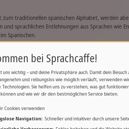
 zum traditionellen spanischen Alphabet, werden abe
n und sprachlichen Entlehnungen aus Sprachen wie E
h im Spanischen.
n Sprachen
ommen bei Sprachcaffe!
schichte Wörter aus verschiedenen Sprachen übernom
st uns wichtig – und deine Privatsphäre auch. Damit dein Besuch
"aceite" (Öl) während der arabischen Besetzung der ibe
angenehm und reibungslos wie möglich verläuft, verwenden wi
ischen, Französischen, Italienischen und anderen Sp
 Technologien. Sie helfen uns zu verstehen, was gut funktionier
icht-spanischsprachigen Ländern stattgefunden haben
können und wie wir dir den bestmöglichen Service bieten.
ir Cookies verwenden
gslose Navigation:
Schneller und intuitiver durch unsere Seit
tammt, ist es eine einzigartige Eigenschaft des spani