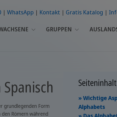
0
WhatsApp
Kontakt
Gratis Katalog
Inf
WACHSENE
GRUPPEN
AUSLAND
n Spanisch
Seiteninhalt
» Wichtige As
ner grundlegenden Form
Alphabets
on den Römern während
» Das Alphabet