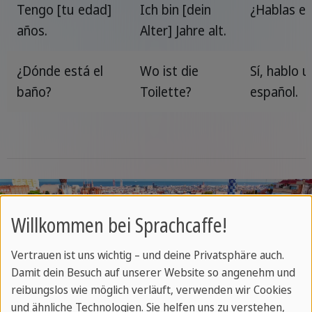
Tengo [tu edad]
Ich bin [dein
¿Hablas e
años.
Alter] Jahre alt.
¿Dónde está el
Wo ist die
Sí, hablo 
baño?
Toilette?
español.
Willkommen bei Sprachcaffe!
Vertrauen ist uns wichtig – und deine Privatsphäre auch.
Damit dein Besuch auf unserer Website so angenehm und
reibungslos wie möglich verläuft, verwenden wir Cookies
und ähnliche Technologien. Sie helfen uns zu verstehen,