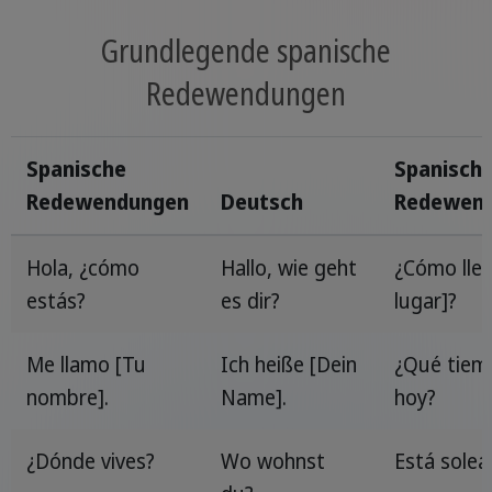
Grundlegende spanische
Redewendungen
Spanische
Spanisch
Redewendungen
Deutsch
Redewen
Hola, ¿cómo
Hallo, wie geht
¿Cómo lleg
estás?
es dir?
lugar]?
Me llamo [Tu
Ich heiße [Dein
¿Qué tiem
nombre].
Name].
hoy?
¿Dónde vives?
Wo wohnst
Está solea