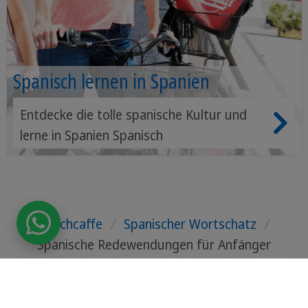
Spanisch lernen in Spanien
Entdecke die tolle spanische Kultur und
lerne in Spanien Spanisch
Sprachcaffe
/
Spanischer Wortschatz
/
Spanische Redewendungen für Anfänger
Kontakt
Gratis Katalog
Infotreffen