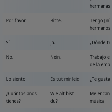
hermanas
Por favor.
Bitte.
Tengo [nú
hermanos/
Sí.
Ja.
¿Dónde tr
No.
Nein.
Trabajo e
de la empr
Lo siento.
Es tut mir leid.
¿Te gusta 
¿Cuántos años
Wie alt bist
Me encant
tienes?
du?
música.