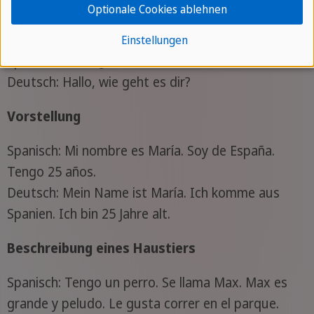
Optionale Cookies ablehnen
Begrüßung
Einstellungen
Spanisch: Hola, ¿cómo estás?
Deutsch: Hallo, wie geht es dir?
Vorstellung
Spanisch: Mi nombre es María. Soy de España.
Tengo 25 años.
Deutsch: Mein Name ist María. Ich komme aus
Spanien. Ich bin 25 Jahre alt.
Beschreibung eines Haustiers
Spanisch: Tengo un perro. Se llama Max. Max es
grande y peludo. Le gusta correr en el parque.