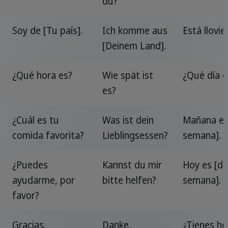
du?
Soy de [Tu país].
Ich komme aus
Está llovie
[Deinem Land].
¿Qué hora es?
Wie spät ist
¿Qué día e
es?
¿Cuál es tu
Was ist dein
Mañana es 
comida favorita?
Lieblingsessen?
semana].
¿Puedes
Kannst du mir
Hoy es [dí
ayudarme, por
bitte helfen?
semana].
favor?
Gracias.
Danke.
¿Tienes h