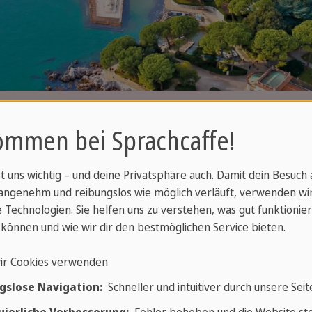
ommen bei Sprachcaffe!
st uns wichtig – und deine Privatsphäre auch. Damit dein Besuch
angenehm und reibungslos wie möglich verläuft, verwenden wi
 Technologien. Sie helfen uns zu verstehen, was gut funktionier
ede zwischen Spanien und Lat
können und wie wir dir den bestmöglichen Service bieten.
ir Cookies verwenden
gslose Navigation:
Schneller und intuitiver durch unsere Seit