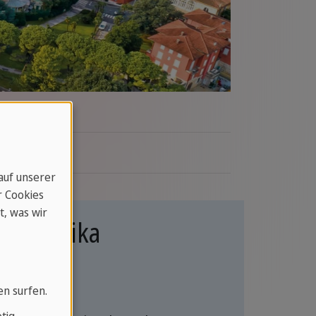
 auf unserer
r Cookies
t, was wir
einamerika
en surfen.