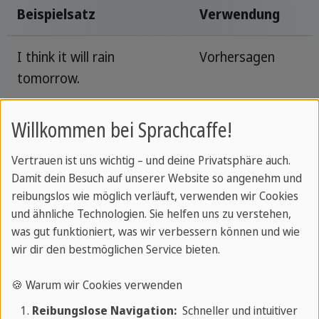
Beispielsatz
Verwendung
I think it will rain
Vorhersagen
tomorrow.
He will probably be late for
Vermutungen
Willkommen bei Sprachcaffe!
the meeting.
Vertrauen ist uns wichtig – und deine Privatsphäre auch.
Damit dein Besuch auf unserer Website so angenehm und
I will study for the exam
Absichten
reibungslos wie möglich verläuft, verwenden wir Cookies
tomorrow.
und ähnliche Technologien. Sie helfen uns zu verstehen,
was gut funktioniert, was wir verbessern können und wie
I will call you when I get
Versprechen
wir dir den bestmöglichen Service bieten.
home.
🍪 Warum wir Cookies verwenden
I'm thirsty. I will get a
Spontane
Reibungslose Navigation:
Schneller und intuitiver