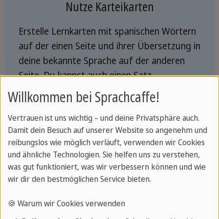
Nutze Karteikarten
Erstelle Lernkarten mit spanischen Wörtern
auf der einen Seite und ihrer Übersetzung in
deine bekannte Sprache auf der anderen
Seite. Du kannst auch einen Satz
hinzufügen, in dem das Wort verwendet
Willkommen bei Sprachcaffe!
wird, sowie einige Beispiele für Synonyme
Vertrauen ist uns wichtig – und deine Privatsphäre auch.
oder Antonyme. Dies wird dir helfen,
Damit dein Besuch auf unserer Website so angenehm und
Vokabular effektiv zu lernen.
reibungslos wie möglich verläuft, verwenden wir Cookies
und ähnliche Technologien. Sie helfen uns zu verstehen,
was gut funktioniert, was wir verbessern können und wie
wir dir den bestmöglichen Service bieten.
Wähle Bücher aus, die dich
🍪 Warum wir Cookies verwenden
interessieren