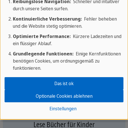
Reibungslose Navigation:
Schneller und intuitiver
durch unsere Seiten surfen.
Lege dich für Bücher zu einem Thema
Kontinuierliche Verbesserung:
Fehler beheben
deines Interesses fest. Es ist nicht
und die Website stetig optimieren.
notwendig, ein Buch nur auf die Grammatik
des Spanischen zu fokussieren, sondern
Optimierte Performance:
Kürzere Ladezeiten und
ein flüssiger Ablauf.
eines aus deinem bevorzugten literarischen
Genre oder Typen von Romanen zu wählen:
Grundlegende Funktionen:
Einige Kernfunktionen
benötigen Cookies, um ordnungsgemäß zu
Liebesromane, Science Fiction, Abenteuer,
funktionieren.
Fantasy, historische Romane, realistische
Romane, Horror, psychologische Romane,
Das ist ok
philosophische Romane, usw.
Optionale Cookies ablehnen
Einstellungen
Lese Bücher für Kinder