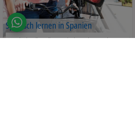
Spanisch lernen in Spanien
Entdecke die tolle spanische Kultur und
Kontakt
Gratis Katalog
Infotreffen
lerne in Spanien Spanisch
KOSTENLOSES ANGEBOT
Sprachcaffe
/
Leseverständnis auf Spanisch verbessern
AGB
|
Datenschutz
|
Impressum