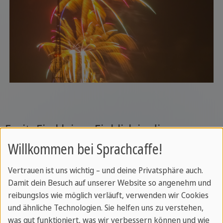
Fazit: Ein kleiner Einblick in die
Willkommen bei Sprachcaffe!
spannende Geschichte Englands
Vertrauen ist uns wichtig – und deine Privatsphäre auch.
Die beiden bedeutenden historischen Tage der
Damit dein Besuch auf unserer Website so angenehm und
Magna Carta und der Guy-Fawkes-Nacht haben
reibungslos wie möglich verläuft, verwenden wir Cookies
auch heute noch großen Einfluss auf England und
und ähnliche Technologien. Sie helfen uns zu verstehen,
die Kultur. Dies zeigt sich nicht zuletzt in den
was gut funktioniert, was wir verbessern können und wie