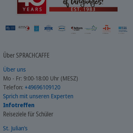
falsch benutzt und eventuell in ein
Fettnäpfchen trittst, zeigen wir dir die
wichtigsten „False Friends“ mit der
richtigen Übersetzung:
Über SPRACHCAFFE
Über uns
Mo - Fr: 9:00-18:00 Uhr (MESZ)
Telefon:
+49696109120
Sprich mit unseren Experten
Infotreffen
Reiseziele für Schüler
St. Julian's