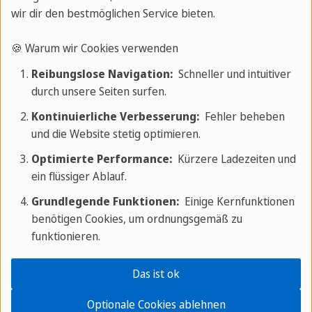
wir dir den bestmöglichen Service bieten.
immer noch freudig begrüßten Feierlichkeiten am
5. November jeden Jahres.
🍪 Warum wir Cookies verwenden
Reibungslose Navigation:
Schneller und intuitiver
Du hast Interesse daran, England hautnah
durch unsere Seiten surfen.
kennenzulernen? Dann reise doch nach England und
Kontinuierliche Verbesserung:
Fehler beheben
kombiniere deinen Ausflug mit einem Englischkurs.
und die Website stetig optimieren.
Auf diese Weise lernst du nicht nur etwas Neues
Optimierte Performance:
Kürzere Ladezeiten und
über die Kultur und Geschichte Englands, sondern
ein flüssiger Ablauf.
auch die englische Sprache und erlebst vielleicht
Grundlegende Funktionen:
Einige Kernfunktionen
sogar die Feierlichkeiten der Guys Fawkes Night
benötigen Cookies, um ordnungsgemäß zu
mit eigenen Augen.
funktionieren.
Das ist ok
Optionale Cookies ablehnen