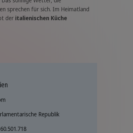
Das sonnige Wetter, die
n sprechen für sich. Im Heimatland
ot der
italienischen Küche
ien
om
rlamentarische Republik
 60.501.718