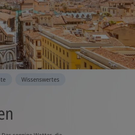
hte
Wissenswertes
ien