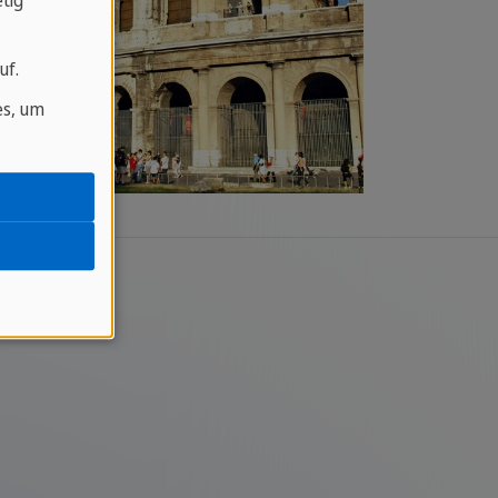
tig
uf.
es, um