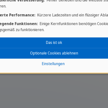
uierliche Verbesserung:
Fehler beheben und die Website ste
ren.
erte Performance:
Kürzere Ladezeiten und ein flüssiger Abla
egende Funktionen:
Einige Kernfunktionen benötigen Cooki
sgemäß zu funktionieren.
Das ist ok
Optionale Cookies ablehnen
nen zu Italien
Einstellungen