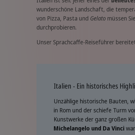
Italien ist seit jeher eines der
beliebte
wunderschöne Landschaft, die tempera
von Pizza, Pasta und
Gelato
müssen Sie
durchprobieren.
Unser Sprachcaffe-Reiseführer bereitet
Italien - Ein historisches Highl
Unzählige historische Bauten, 
in Rom und der schiefe Turm von
Kunstwerke der ganz großen Kün
Michelangelo und Da Vinci
wart