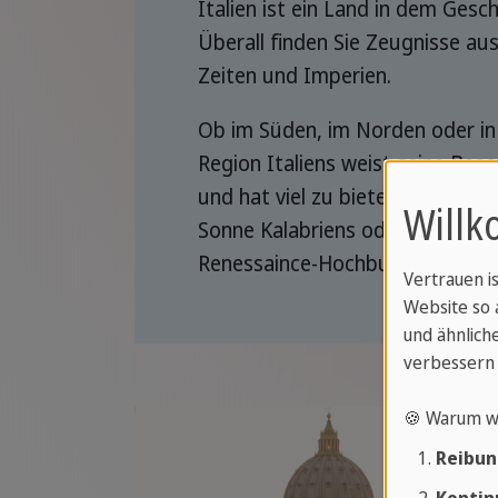
Italien ist ein Land in dem Gesch
Überall finden Sie Zeugnisse a
Zeiten und Imperien.
Ob im Süden, im Norden oder in 
Region Italiens weist seine Bes
und hat viel zu bieten. Ob Stran
Willk
Sonne Kalabriens oder Kultururl
Renessaince-Hochburg Florenz e
Vertrauen i
Website so 
und ähnliche
verbessern 
🍪 Warum w
Reibun