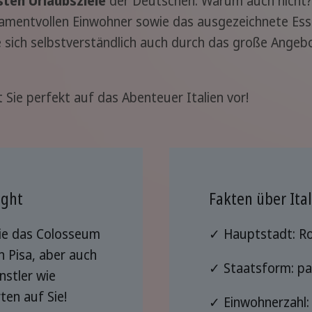
sten Urlaubsziele
der Deutschen. Warum auch nicht? 
mentvollen Einwohner sowie das ausgezeichnete Esse
 sich selbstverständlich auch durch das große Angeb
 Sie perfekt auf das Abenteuer Italien vor!
ight
Fakten über Ital
wie das Colosseum
✓ Hauptstadt: R
 Pisa, aber auch
✓ Staatsform: pa
stler wie
en auf Sie!
✓ Einwohnerzahl: